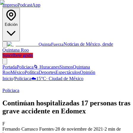
Impreso
Podcast
App
Edición
Noticias de México, desde
Quinta
Fuerza
Quintana Roo
Suscríbete gratis
Portada
Policiaca
🌀 Huracanes
Sismos
Quintana
Roo
México
Política
Deportes
Espectáculos
Opinión
Inicio
/
Policiaca
☁️
15
°C
·
Ciudad de México
Policiaca
Continúan hospitalizadas 17 personas tras
grave accidente en Edomex
F
Fernando Carrasco Fuentes
·
28 de noviembre de 2021
·
2
min de