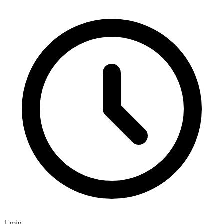
1
min