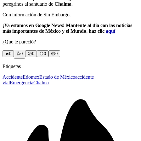
peregrinos al santuario de
Chalma
.
Con información de Sin Embargo.
¡Ya estamos en Google News! Mantente al día con las noticias
más importantes de México y el Mundo, haz clic
aquí
¿Qué te pareció?
🔥
0
👍
0
😲
0
😢
0
😠
0
Etiquetas
Accidente
Edomex
Estado de México
accidente
vial
Emergencia
Chalma