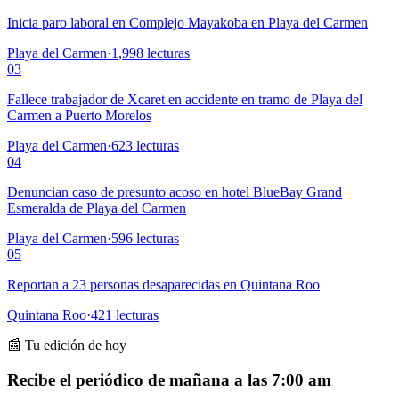
Inicia paro laboral en Complejo Mayakoba en Playa del Carmen
Playa del Carmen
·
1,998
lecturas
03
Fallece trabajador de Xcaret en accidente en tramo de Playa del
Carmen a Puerto Morelos
Playa del Carmen
·
623
lecturas
04
Denuncian caso de presunto acoso en hotel BlueBay Grand
Esmeralda de Playa del Carmen
Playa del Carmen
·
596
lecturas
05
Reportan a 23 personas desaparecidas en Quintana Roo
Quintana Roo
·
421
lecturas
📰 Tu edición de hoy
Recibe el periódico de mañana a las 7:00 am