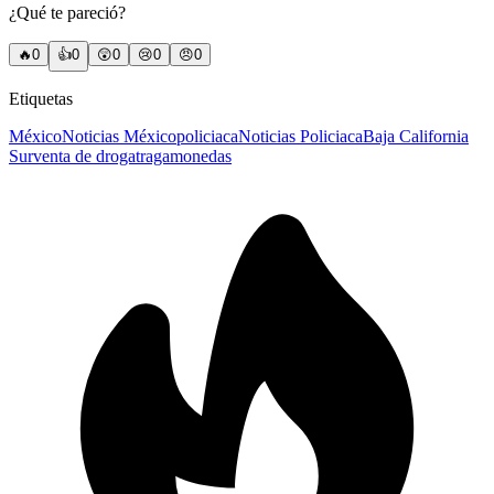
¿Qué te pareció?
🔥
0
👍
0
😲
0
😢
0
😠
0
Etiquetas
México
Noticias México
policiaca
Noticias Policiaca
Baja California
Sur
venta de droga
tragamonedas