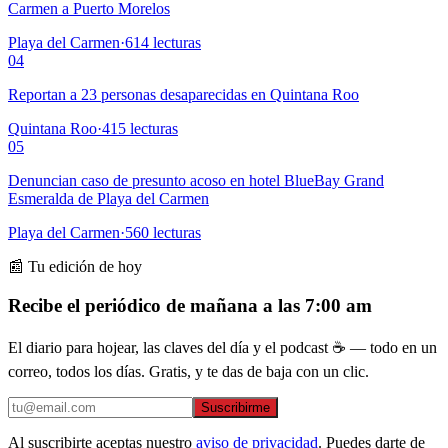
Carmen a Puerto Morelos
Playa del Carmen
·
614
lecturas
04
Reportan a 23 personas desaparecidas en Quintana Roo
Quintana Roo
·
415
lecturas
05
Denuncian caso de presunto acoso en hotel BlueBay Grand
Esmeralda de Playa del Carmen
Playa del Carmen
·
560
lecturas
📰 Tu edición de hoy
Recibe el periódico de mañana a las 7:00 am
El diario para hojear, las claves del día y el podcast ☕ — todo en un
correo, todos los días. Gratis, y te das de baja con un clic.
Suscribirme
Al suscribirte aceptas nuestro
aviso de privacidad
. Puedes darte de