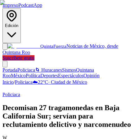
Impreso
Podcast
App
Edición
Noticias de México, desde
Quinta
Fuerza
Quintana Roo
Suscríbete gratis
Portada
Policiaca
🌀 Huracanes
Sismos
Quintana
Roo
México
Política
Deportes
Espectáculos
Opinión
Inicio
/
Policiaca
☁️
22
°C
·
Ciudad de México
Policiaca
Decomisan 27 tragamonedas en Baja
California Sur; servían para
reclutamiento delictivo y narcomenudeo
W