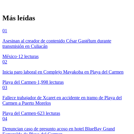
Más leídas
01
Asesinan al creador de contenido César Gastélum durante
transmisión en Culiacán
México
·
12
lecturas
02
Inicia paro laboral en Complejo Mayakoba en Playa del Carmen
Playa del Carmen
·
1,998
lecturas
03
Fallece trabajador de Xcaret en accidente en tramo de Playa del
Carmen a Puerto Morelos
Playa del Carmen
·
623
lecturas
04
Denuncian caso de presunto acoso en hotel BlueBay Grand