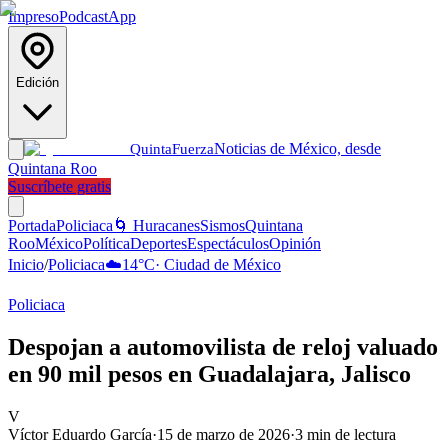
Impreso
Podcast
App
Edición
Noticias de México, desde
Quinta
Fuerza
Quintana Roo
Suscríbete gratis
Portada
Policiaca
🌀 Huracanes
Sismos
Quintana
Roo
México
Política
Deportes
Espectáculos
Opinión
Inicio
/
Policiaca
☁️
14
°C
·
Ciudad de México
Policiaca
Despojan a automovilista de reloj valuado
en 90 mil pesos en Guadalajara, Jalisco
V
Víctor Eduardo García
·
15 de marzo de 2026
·
3
min de lectura