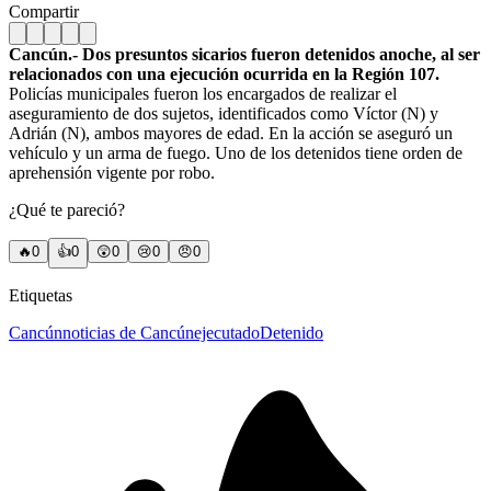
Compartir
Cancún.- Dos presuntos sicarios fueron detenidos anoche, al ser
relacionados con una ejecución ocurrida en la Región 107.
Policías municipales fueron los encargados de realizar el
aseguramiento de dos sujetos, identificados como Víctor (N) y
Adrián (N), ambos mayores de edad. En la acción se aseguró un
vehículo y un arma de fuego. Uno de los detenidos tiene orden de
aprehensión vigente por robo.
¿Qué te pareció?
🔥
0
👍
0
😲
0
😢
0
😠
0
Etiquetas
Cancún
noticias de Cancún
ejecutado
Detenido