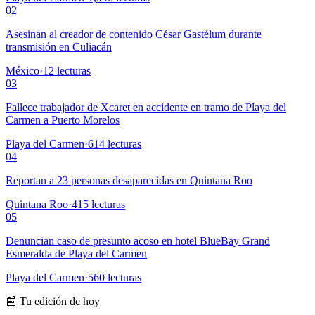
02
Asesinan al creador de contenido César Gastélum durante
transmisión en Culiacán
México
·
12
lecturas
03
Fallece trabajador de Xcaret en accidente en tramo de Playa del
Carmen a Puerto Morelos
Playa del Carmen
·
614
lecturas
04
Reportan a 23 personas desaparecidas en Quintana Roo
Quintana Roo
·
415
lecturas
05
Denuncian caso de presunto acoso en hotel BlueBay Grand
Esmeralda de Playa del Carmen
Playa del Carmen
·
560
lecturas
📰 Tu edición de hoy