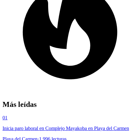
Más leídas
01
Inicia paro laboral en Complejo Mayakoba en Playa del Carmen
Playa del Carmen
·
1,996
lecturas