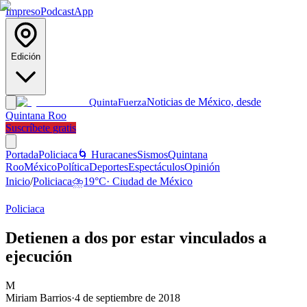
Impreso
Podcast
App
Edición
Noticias de México, desde
Quinta
Fuerza
Quintana Roo
Suscríbete gratis
Portada
Policiaca
🌀 Huracanes
Sismos
Quintana
Roo
México
Política
Deportes
Espectáculos
Opinión
Inicio
/
Policiaca
⛈️
19
°C
·
Ciudad de México
Policiaca
Detienen a dos por estar vinculados a
ejecución
M
Miriam Barrios
·
4 de septiembre de 2018