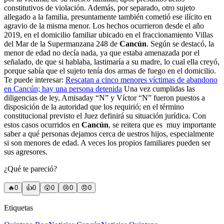
constitutivos de violación. Además, por separado, otro sujeto
allegado a la familia, presuntamente también cometió ese ilícito en
agravio de la misma menor. Los hechos ocurrieron desde el año
2019, en el domicilio familiar ubicado en el fraccionamiento Villas
del Mar de la Supermanzana 248 de
Cancún
. Según se destacó, la
menor de edad no decía nada, ya que estaba amenazada por el
señalado, de que si hablaba, lastimaría a su madre, lo cual ella creyó,
porque sabía que el sujeto tenía dos armas de fuego en el domicilio.
Te puede interesar:
Rescatan a cinco menores víctimas de abandono
en Cancún; hay una persona detenida
Una vez cumplidas las
diligencias de ley, Amisaday “N” y Víctor “N” fueron puestos a
disposición de la autoridad que los requirió; en el término
constitucional previsto el Juez definirá su situación jurídica. Con
estos casos ocurridos en
Cancún
, se reitera que es muy importante
saber a qué personas dejamos cerca de uestros hijos, especialmente
si son menores de edad. A veces los propios familiares pueden ser
sus agresores.
¿Qué te pareció?
🔥
0
👍
0
😲
0
😢
0
😠
0
Etiquetas