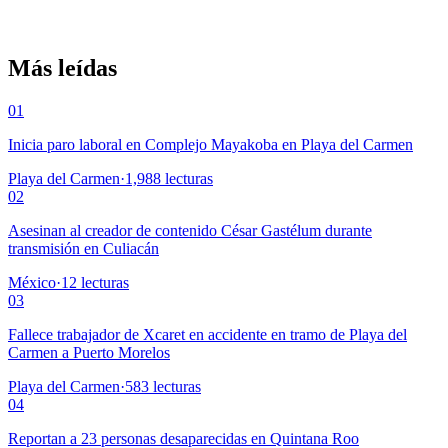
Más leídas
01
Inicia paro laboral en Complejo Mayakoba en Playa del Carmen
Playa del Carmen
·
1,988
lecturas
02
Asesinan al creador de contenido César Gastélum durante
transmisión en Culiacán
México
·
12
lecturas
03
Fallece trabajador de Xcaret en accidente en tramo de Playa del
Carmen a Puerto Morelos
Playa del Carmen
·
583
lecturas
04
Reportan a 23 personas desaparecidas en Quintana Roo