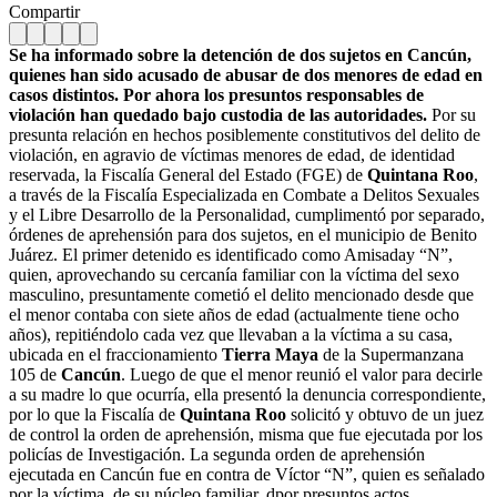
Compartir
Se ha informado sobre la detención de dos sujetos en Cancún,
quienes han sido acusado de abusar de dos menores de edad en
casos distintos. Por ahora los presuntos responsables de
violación han quedado bajo custodia de las autoridades.
Por su
presunta relación en hechos posiblemente constitutivos del delito de
violación, en agravio de víctimas menores de edad, de identidad
reservada, la Fiscalía General del Estado (FGE) de
Quintana Roo
,
a través de la Fiscalía Especializada en Combate a Delitos Sexuales
y el Libre Desarrollo de la Personalidad, cumplimentó por separado,
órdenes de aprehensión para dos sujetos, en el municipio de Benito
Juárez. El primer detenido es identificado como Amisaday “N”,
quien, aprovechando su cercanía familiar con la víctima del sexo
masculino, presuntamente cometió el delito mencionado desde que
el menor contaba con siete años de edad (actualmente tiene ocho
años), repitiéndolo cada vez que llevaban a la víctima a su casa,
ubicada en el fraccionamiento
Tierra Maya
de la Supermanzana
105 de
Cancún
. Luego de que el menor reunió el valor para decirle
a su madre lo que ocurría, ella presentó la denuncia correspondiente,
por lo que la Fiscalía de
Quintana Roo
solicitó y obtuvo de un juez
de control la orden de aprehensión, misma que fue ejecutada por los
policías de Investigación. La segunda orden de aprehensión
ejecutada en Cancún fue en contra de Víctor “N”, quien es señalado
por la víctima, de su núcleo familiar, dpor presuntos actos