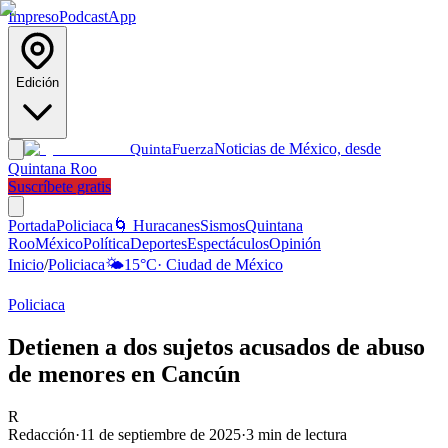
Impreso
Podcast
App
Edición
Noticias de México, desde
Quinta
Fuerza
Quintana Roo
Suscríbete gratis
Portada
Policiaca
🌀 Huracanes
Sismos
Quintana
Roo
México
Política
Deportes
Espectáculos
Opinión
Inicio
/
Policiaca
🌤️
15
°C
·
Ciudad de México
Policiaca
Detienen a dos sujetos acusados de abuso
de menores en Cancún
R
Redacción
·
11 de septiembre de 2025
·
3
min de lectura