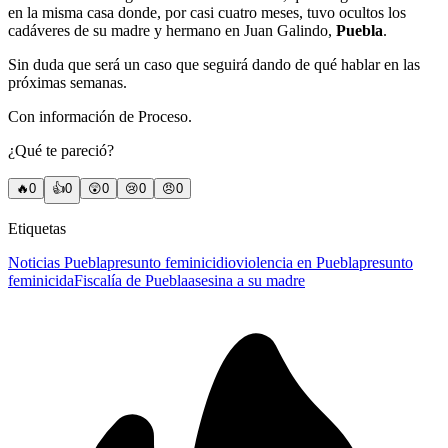
en la misma casa donde, por casi cuatro meses, tuvo ocultos los
cadáveres de su madre y hermano en Juan Galindo,
Puebla
.
Sin duda que será un caso que seguirá dando de qué hablar en las
próximas semanas.
Con información de Proceso.
¿Qué te pareció?
🔥
0
👍
0
😲
0
😢
0
😠
0
Etiquetas
Noticias Puebla
presunto feminicidio
violencia en Puebla
presunto
feminicida
Fiscalía de Puebla
asesina a su madre