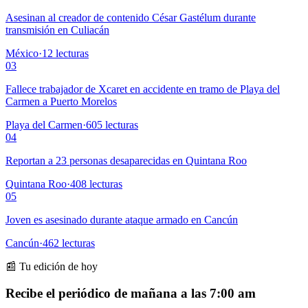
Asesinan al creador de contenido César Gastélum durante
transmisión en Culiacán
México
·
12
lecturas
03
Fallece trabajador de Xcaret en accidente en tramo de Playa del
Carmen a Puerto Morelos
Playa del Carmen
·
605
lecturas
04
Reportan a 23 personas desaparecidas en Quintana Roo
Quintana Roo
·
408
lecturas
05
Joven es asesinado durante ataque armado en Cancún
Cancún
·
462
lecturas
📰 Tu edición de hoy
Recibe el periódico de mañana a las 7:00 am