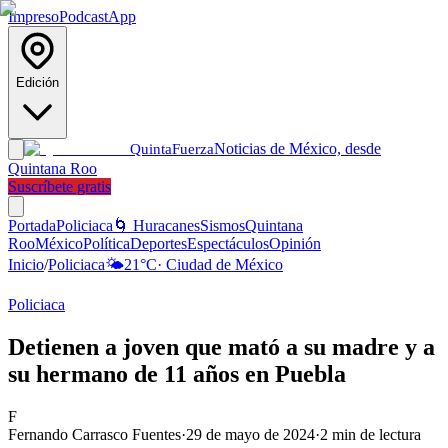
Impreso
Podcast
App
Edición
Noticias de México, desde
Quinta
Fuerza
Quintana Roo
Suscríbete gratis
Portada
Policiaca
🌀 Huracanes
Sismos
Quintana
Roo
México
Política
Deportes
Espectáculos
Opinión
Inicio
/
Policiaca
🌤️
21
°C
·
Ciudad de México
Policiaca
Detienen a joven que mató a su madre y a
su hermano de 11 años en Puebla
F
Fernando Carrasco Fuentes
·
29 de mayo de 2024
·
2
min de lectura