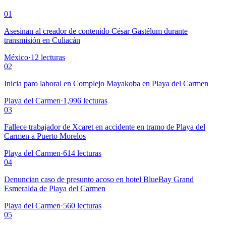
01
Asesinan al creador de contenido César Gastélum durante
transmisión en Culiacán
México
·
12
lecturas
02
Inicia paro laboral en Complejo Mayakoba en Playa del Carmen
Playa del Carmen
·
1,996
lecturas
03
Fallece trabajador de Xcaret en accidente en tramo de Playa del
Carmen a Puerto Morelos
Playa del Carmen
·
614
lecturas
04
Denuncian caso de presunto acoso en hotel BlueBay Grand
Esmeralda de Playa del Carmen
Playa del Carmen
·
560
lecturas
05