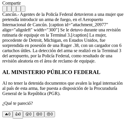
Compartir
Cancún.- Agentes de la Policía Federal detuvieron a una mujer que
pretendía introducir un arma de fuego, en el Aeropuerto
Internacional de Cancún. [caption id="attachment_20977"
align="alignleft" width="300"]
Se le detuvo durante una revisión
rutinaria de equipaje en la Terminal 3.[/caption] La mujer,
procedente de Detroit, Michigan, en Estados Unidos, fue
sorprendida en posesión de una Ruger .38, con un cargador con 6
cartuchos útiles. La detección del arma se realizó en la Terminal 3
del aeropuerto, por la Policía Federal, como resultado de una
revisión aleatoria en el área de reclamo de equipaje.
AL MINISTERIO PÚBLICO FEDERAL
Al no tener la detenida documentos que avalen la legal internación
al país de esta arma, fue puesta a disposición de la Procuraduría
General de la República (PGR).
¿Qué te pareció?
🔥
0
👍
0
😲
0
😢
0
😠
0