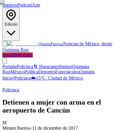
Impreso
Podcast
App
Edición
Noticias de México, desde
Quinta
Fuerza
Quintana Roo
Suscríbete gratis
Portada
Policiaca
🌀 Huracanes
Sismos
Quintana
Roo
México
Política
Deportes
Espectáculos
Opinión
Inicio
/
Policiaca
☁️
15
°C
·
Ciudad de México
Policiaca
Detienen a mujer con arma en el
aeropuerto de Cancún
M
Miriam Barrios
·
11 de diciembre de 2017