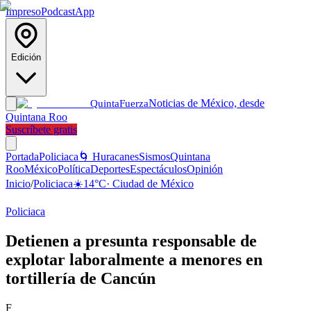
Impreso
Podcast
App
Edición
Noticias de México, desde
Quinta
Fuerza
Quintana Roo
Suscríbete gratis
Portada
Policiaca
🌀 Huracanes
Sismos
Quintana
Roo
México
Política
Deportes
Espectáculos
Opinión
Inicio
/
Policiaca
☀️
14
°C
·
Ciudad de México
Policiaca
Detienen a presunta responsable de
explotar laboralmente a menores en
tortillería de Cancún
F