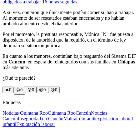
obligados a trabajar 16 horas seguidas
A su vez, contaron que únicamente podían comer si iban a trabajar.
Al momento de ser rescatados estaban encerrados y no habían
probado alimento desde el día anterior.
Por el momento, la presunta responsable, Mónica "N" fue puesta a
disposición de la autoridad que la requirió, en el término de ley
definirán su situación jurídica.
En cuanto a los menores, continúan bajo resguardo del Sistema DIF
en
Cancún
, en espera de reintegrarlos con sus familias en
Chiapas
más adelante.
¿Qué te pareció?
🔥
0
👍
0
😲
0
😢
0
😠
0
Etiquetas
Noticias Quintana Roo
Quintana Roo
Cancún
Noticias
Cancún
Inseguridad en Cancún
Maltrato Infantil
explotación laboral
infantil
Explotación laboral