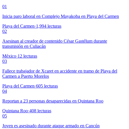
01
Inicia paro laboral en Complejo Mayakoba en Playa del Carmen
Playa del Carmen
·
1,994
lecturas
02
Asesinan al creador de contenido César Gastélum durante
transmisión en Culiacán
México
·
12
lecturas
03
Fallece trabajador de Xcaret en accidente en tramo de Playa del
Carmen a Puerto Morelos
Playa del Carmen
·
605
lecturas
04
Reportan a 23 personas desaparecidas en Quintana Roo
Quintana Roo
·
408
lecturas
05
Joven es asesinado durante ataque armado en Cancún