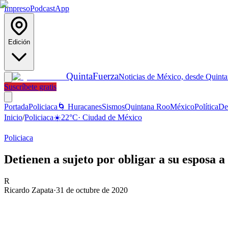
Impreso
Podcast
App
Edición
Quinta
Fuerza
Noticias de México, desde Quint
Suscríbete gratis
Portada
Policiaca
🌀 Huracanes
Sismos
Quintana Roo
México
Política
De
Inicio
/
Policiaca
☀️
22
°C
·
Ciudad de México
Policiaca
Detienen a sujeto por obligar a su esposa 
R
Ricardo Zapata
·
31 de octubre de 2020