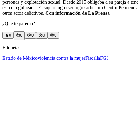
personas y explotación sexual. Desde 2015 obligaba a su pareja a tene
esta era golpeada. El sujeto logró ser ingresado a un Centro Penitencia
otros actos delictivos.
Con información de La Prensa
¿Qué te pareció?
🔥
0
👍
0
😲
0
😢
0
😠
0
Etiquetas
Estado de México
violencia contra la mujer
Fiscalía
FGJ