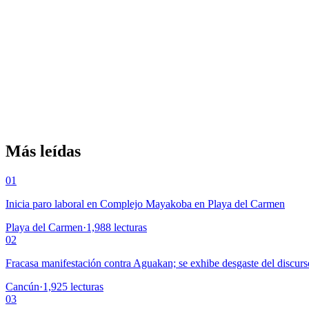
Más leídas
01
Inicia paro laboral en Complejo Mayakoba en Playa del Carmen
Playa del Carmen
·
1,988
lecturas
02
Fracasa manifestación contra Aguakan; se exhibe desgaste del discurs
Cancún
·
1,925
lecturas
03