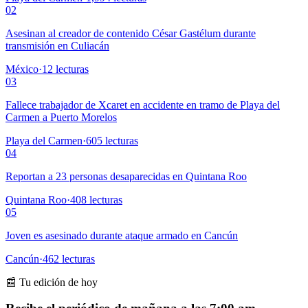
02
Asesinan al creador de contenido César Gastélum durante
transmisión en Culiacán
México
·
12
lecturas
03
Fallece trabajador de Xcaret en accidente en tramo de Playa del
Carmen a Puerto Morelos
Playa del Carmen
·
605
lecturas
04
Reportan a 23 personas desaparecidas en Quintana Roo
Quintana Roo
·
408
lecturas
05
Joven es asesinado durante ataque armado en Cancún
Cancún
·
462
lecturas
📰 Tu edición de hoy