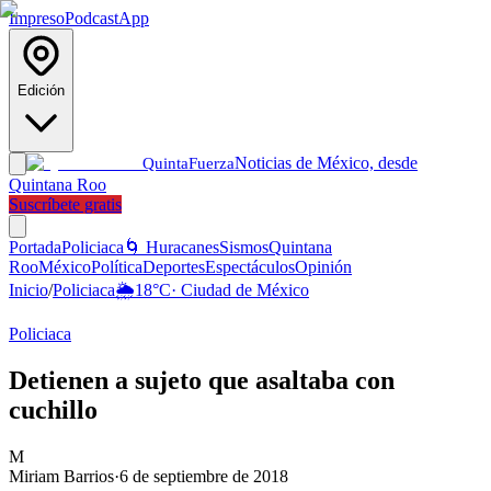
Impreso
Podcast
App
Edición
Noticias de México, desde
Quinta
Fuerza
Quintana Roo
Suscríbete gratis
Portada
Policiaca
🌀 Huracanes
Sismos
Quintana
Roo
México
Política
Deportes
Espectáculos
Opinión
Inicio
/
Policiaca
🌦️
18
°C
·
Ciudad de México
Policiaca
Detienen a sujeto que asaltaba con
cuchillo
M
Miriam Barrios
·
6 de septiembre de 2018