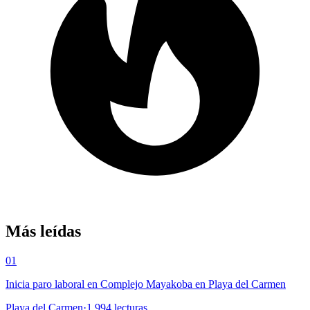
Más leídas
01
Inicia paro laboral en Complejo Mayakoba en Playa del Carmen
Playa del Carmen
·
1,994
lecturas