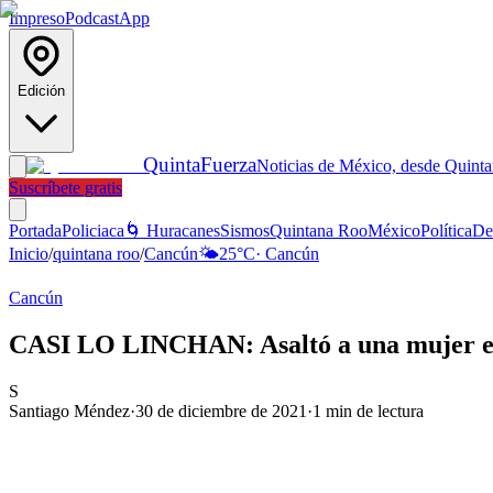
Impreso
Podcast
App
Edición
Quinta
Fuerza
Noticias de México, desde Quint
Suscríbete gratis
Portada
Policiaca
🌀 Huracanes
Sismos
Quintana Roo
México
Política
De
Inicio
/
quintana roo
/
Cancún
🌤️
25
°C
·
Cancún
Cancún
CASI LO LINCHAN: Asaltó a una mujer en 
S
Santiago Méndez
·
30 de diciembre de 2021
·
1
min de lectura