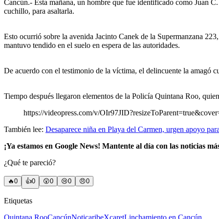
Cancún.- Esta mañana, un hombre que fue identificado como Juan C. J.
cuchillo, para asaltarla.
Esto ocurrió sobre la avenida Jacinto Canek de la Supermanzana 223, d
mantuvo tendido en el suelo en espera de las autoridades.
De acuerdo con el testimonio de la víctima, el delincuente la amagó cu
Tiempo después llegaron elementos de la Policía Quintana Roo, quienes
https://videopress.com/v/OIr97JID?resizeToParent=true&cove
También lee:
Desaparece niña en Playa del Carmen, urgen apoyo para 
¡Ya estamos en Google News! Mantente al día con las noticias má
¿Qué te pareció?
🔥
0
👍
0
😲
0
😢
0
😠
0
Etiquetas
Quintana Roo
Cancún
Noticaribe
Xcaret
Linchamiento en Cancún