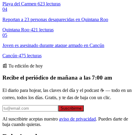
Playa del Carmen
·
623
lecturas
04
Reportan a 23 personas desaparecidas en Quintana Roo
Quintana Roo
·
421
lecturas
05
Joven es asesinado durante ataque armado en Cancún
Cancún
·
475
lecturas
📰 Tu edición de hoy
Recibe el periódico de mañana a las 7:00 am
El diario para hojear, las claves del día y el podcast ☕ — todo en un
correo, todos los días. Gratis, y te das de baja con un clic.
Suscribirme
Al suscribirte aceptas nuestro
aviso de privacidad
. Puedes darte de
baja cuando quieras.