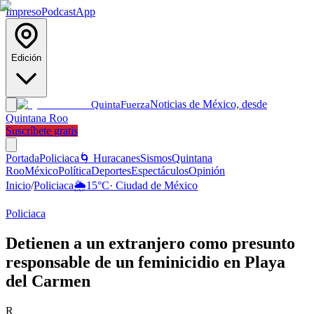
Impreso
Podcast
App
Edición
Noticias de México, desde
Quinta
Fuerza
Quintana Roo
Suscríbete gratis
Portada
Policiaca
🌀 Huracanes
Sismos
Quintana
Roo
México
Política
Deportes
Espectáculos
Opinión
Inicio
/
Policiaca
🌦️
15
°C
·
Ciudad de México
Policiaca
Detienen a un extranjero como presunto
responsable de un feminicidio en Playa
del Carmen
R