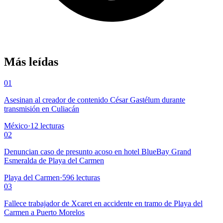
Más leídas
01
Asesinan al creador de contenido César Gastélum durante
transmisión en Culiacán
México
·
12
lecturas
02
Denuncian caso de presunto acoso en hotel BlueBay Grand
Esmeralda de Playa del Carmen
Playa del Carmen
·
596
lecturas
03
Fallece trabajador de Xcaret en accidente en tramo de Playa del
Carmen a Puerto Morelos