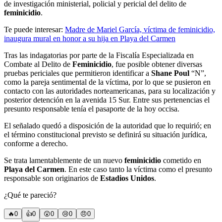
de investigación ministerial, policial y pericial del delito de
feminicidio
.
Te puede interesar:
Madre de Mariel García, víctima de feminicidio,
inaugura mural en honor a su hija en Playa del Carmen
Tras las indagatorias por parte de la Fiscalía Especializada en
Combate al Delito de
Feminicidio
, fue posible obtener diversas
pruebas periciales que permitieron identificar a
Shane Poul
“N”,
como la pareja sentimental de la víctima, por lo que se pusieron en
contacto con las autoridades norteamericanas, para su localización y
posterior detención en la avenida 15 Sur. Entre sus pertenencias el
presunto responsable tenía el pasaporte de la hoy occisa.
El señalado quedó a disposición de la autoridad que lo requirió; en
el término constitucional previsto se definirá su situación jurídica,
conforme a derecho.
Se trata lamentablemente de un nuevo
feminicidio
cometido en
Playa del Carmen
. En este caso tanto la víctima como el presunto
responsable son originarios de
Estadios Unidos
.
¿Qué te pareció?
🔥
0
👍
0
😲
0
😢
0
😠
0