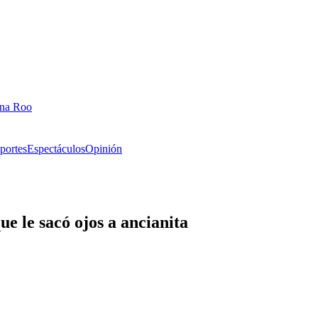
ana Roo
portes
Espectáculos
Opinión
e le sacó ojos a ancianita