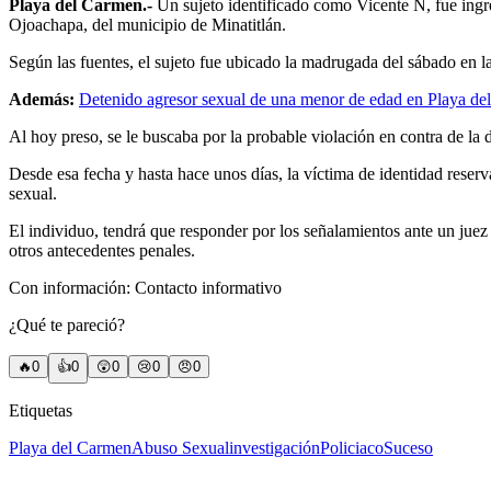
Playa del Carmen.-
Un sujeto identificado como Vicente N, fue ing
Ojoachapa, del municipio de Minatitlán.
Según las fuentes, el sujeto fue ubicado la madrugada del sábado en l
Además:
Detenido agresor sexual de una menor de edad en Playa d
Al hoy preso, se le buscaba por la probable violación en contra de la d
Desde esa fecha y hasta hace unos días, la víctima de identidad rese
sexual.
El individuo, tendrá que responder por los señalamientos ante un juez
otros antecedentes penales.
Con información: Contacto informativo
¿Qué te pareció?
🔥
0
👍
0
😲
0
😢
0
😠
0
Etiquetas
Playa del Carmen
Abuso Sexual
investigación
Policiaco
Suceso