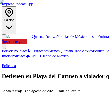
Impreso
Podcast
App
Edición
Quinta
Fuerza
Noticias de México, desde Quint
Suscríbete gratis
Portada
Policiaca
🌀 Huracanes
Sismos
Quintana Roo
México
Política
De
Inicio
/
Policiaca
🌧️
14
°C
·
Ciudad de México
Policiaca
Detienen en Playa del Carmen a violador qu
J
Johan Azuaje
·
3 de agosto de 2021
·
1
min de lectura