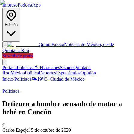
Impreso
Podcast
App
Edición
Noticias de México, desde
Quinta
Fuerza
Quintana Roo
Suscríbete gratis
Portada
Policiaca
🌀 Huracanes
Sismos
Quintana
Roo
México
Política
Deportes
Espectáculos
Opinión
Inicio
/
Policiaca
🌤️
19
°C
·
Ciudad de México
Policiaca
Detienen a hombre acusado de matar a
bebé en Cancún
C
Carlos Espejel
·
5 de octubre de 2020