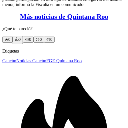
menor, informó la Fiscalía en un comunicado.
Más noticias de Quintana Roo
¿Qué te pareció?
🔥
0
👍
0
😲
0
😢
0
😠
0
Etiquetas
Cancún
Noticias Cancún
FGE Quintana Roo