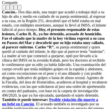
Compartir
Cancún.-
Dos días atrás, una mujer que acudió a trabajar dejó a su
hijo de año y medio en cuidado de su pareja sentimental, al regresar
a su casa, en la Región 251, descubrió que el bebé estaba en mal
estado, con múltiples moretones, aunque lo llevó al IMSS, el infante
falleció al poco tiempo.
Hoy, el presunto responsable de estas
lesiones, Carlos R. B., ya fue detenido, acusado de homicidio.
Fue el sábado que la madre de la hoy víctima regresó a su casa
en Paseos del Mar y descubrió que su hijo estaba muy callado,
al parecer enfermo
.
Carlos “R”
, su pareja sentimental y quien
quedó al cuidado del infante, le dijo que al parecer tenía “malestar”.
La madre al ver que comenzó a quejarse, optó por llevarlo a la
clínica del IMSS en la avenida Kabah, pero los doctores al recibirlo
le confirmaron que su niño ya había fallecido. Una examinación del
cuerpo reveló que tenía múltiples golpes en la espalda y abdomen,
así como excoriaciones en el pene y el ano dilatado y con posible
desgarro, indicativo de golpes o hasta de abuso sexual. Agentes de
la Fiscalía, del área de Homicidios, acudieron al hospital y recabaron
evidencias, con las que solicitaron al juez una orden de aprehensión
en contra del padrastro, con base en la carpeta de investigación
496/2020, la que ya fue ejecutada, quedando el sujeto detenido.
También te puede interesar:
Posible violación dio muerte a
un
bebé
en Cancún
El acusado también es investigado por su
posible participación en otro tipo de lesiones en agravio del mismo