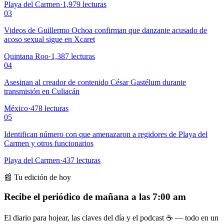
Playa del Carmen
·
1,979
lecturas
03
Videos de Guillermo Ochoa confirman que danzante acusado de
acoso sexual sigue en Xcaret
Quintana Roo
·
1,387
lecturas
04
Asesinan al creador de contenido César Gastélum durante
transmisión en Culiacán
México
·
478
lecturas
05
Identifican número con que amenazaron a regidores de Playa del
Carmen y otros funcionarios
Playa del Carmen
·
437
lecturas
📰 Tu edición de hoy
Recibe el periódico de mañana a las 7:00 am
El diario para hojear, las claves del día y el podcast ☕ — todo en un