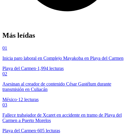
Más leídas
01
Inicia paro laboral en Complejo Mayakoba en Playa del Carmen
Playa del Carmen
·
1,994
lecturas
02
Asesinan al creador de contenido César Gastélum durante
transmisión en Culiacán
México
·
12
lecturas
03
Fallece trabajador de Xcaret en accidente en tramo de Playa del
Carmen a Puerto Morelos
Playa del Carmen
·
605
lecturas