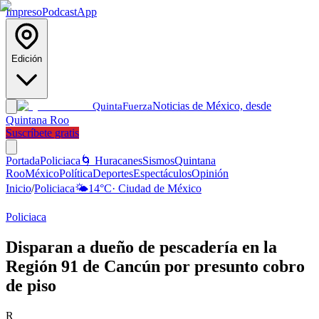
Impreso
Podcast
App
Edición
Noticias de México, desde
Quinta
Fuerza
Quintana Roo
Suscríbete gratis
Portada
Policiaca
🌀 Huracanes
Sismos
Quintana
Roo
México
Política
Deportes
Espectáculos
Opinión
Inicio
/
Policiaca
🌤️
14
°C
·
Ciudad de México
Policiaca
Disparan a dueño de pescadería en la
Región 91 de Cancún por presunto cobro
de piso
R