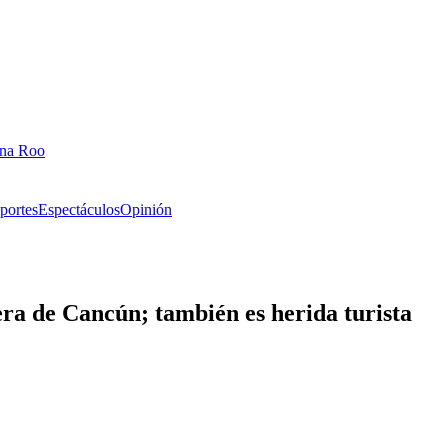
ana Roo
portes
Espectáculos
Opinión
ra de Cancún; también es herida turista