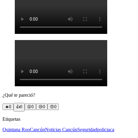
¿Qué te pareció?
🔥
0
👍
0
😲
0
😢
0
😠
0
Etiquetas
Quintana Roo
Cancún
Noticias Cancún
Seguridad
policiaca