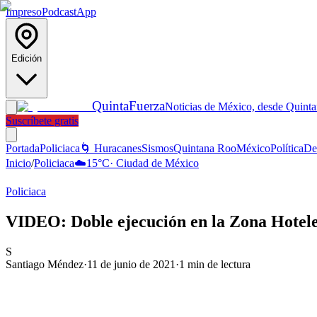
Impreso
Podcast
App
Edición
Quinta
Fuerza
Noticias de México, desde Quint
Suscríbete gratis
Portada
Policiaca
🌀 Huracanes
Sismos
Quintana Roo
México
Política
De
Inicio
/
Policiaca
☁️
15
°C
·
Ciudad de México
Policiaca
VIDEO: Doble ejecución en la Zona Hotele
S
Santiago Méndez
·
11 de junio de 2021
·
1
min de lectura