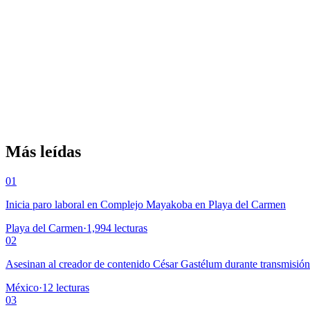
Más leídas
01
Inicia paro laboral en Complejo Mayakoba en Playa del Carmen
Playa del Carmen
·
1,994
lecturas
02
Asesinan al creador de contenido César Gastélum durante transmisió
México
·
12
lecturas
03