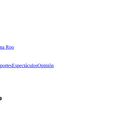
ana Roo
portes
Espectáculos
Opinión
o