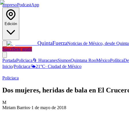
Impreso
Podcast
App
Edición
Quinta
Fuerza
Noticias de México, desde Quint
Suscríbete gratis
Portada
Policiaca
🌀 Huracanes
Sismos
Quintana Roo
México
Política
De
Inicio
/
Policiaca
🌤️
21
°C
·
Ciudad de México
Policiaca
Dos mujeres, heridas de bala en El Crucer
M
Miriam Barrios
·
1 de mayo de 2018