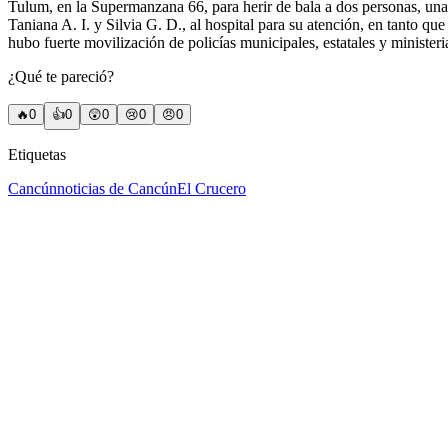
Tulum, en la Supermanzana 66, para herir de bala a dos personas, una e
Taniana A. I. y Silvia G. D., al hospital para su atención, en tanto qu
hubo fuerte movilización de policías municipales, estatales y minister
¿Qué te pareció?
🔥
0
👍
0
😲
0
😢
0
😠
0
Etiquetas
Cancún
noticias de Cancún
El Crucero