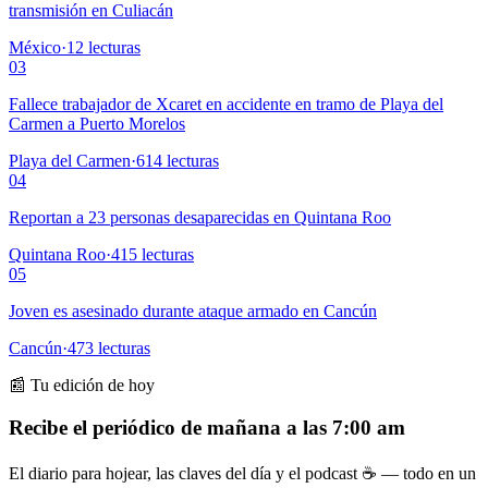
transmisión en Culiacán
México
·
12
lecturas
03
Fallece trabajador de Xcaret en accidente en tramo de Playa del
Carmen a Puerto Morelos
Playa del Carmen
·
614
lecturas
04
Reportan a 23 personas desaparecidas en Quintana Roo
Quintana Roo
·
415
lecturas
05
Joven es asesinado durante ataque armado en Cancún
Cancún
·
473
lecturas
📰 Tu edición de hoy
Recibe el periódico de mañana a las 7:00 am
El diario para hojear, las claves del día y el podcast ☕ — todo en un