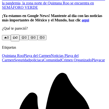
la pandemia, la zona norte de Quintana Roo se encuentra en
SEMÁFORO VERDE
¡Ya estamos en Google News! Mantente al día con las noticias
más importantes de México y el Mundo, haz clic
aquí
¿Qué te pareció?
🔥
0
👍
0
😲
0
😢
0
😠
0
Etiquetas
Quintana Roo
Playa del Carmen
Noticias Playa del
Carmen
Seguridad
policiaca
Comunidad
Crimen Organizado
Playacar