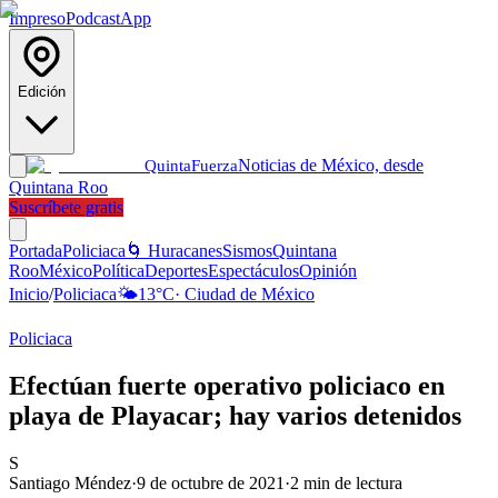
Impreso
Podcast
App
Edición
Noticias de México, desde
Quinta
Fuerza
Quintana Roo
Suscríbete gratis
Portada
Policiaca
🌀 Huracanes
Sismos
Quintana
Roo
México
Política
Deportes
Espectáculos
Opinión
Inicio
/
Policiaca
🌤️
13
°C
·
Ciudad de México
Policiaca
Efectúan fuerte operativo policiaco en
playa de Playacar; hay varios detenidos
S
Santiago Méndez
·
9 de octubre de 2021
·
2
min de lectura