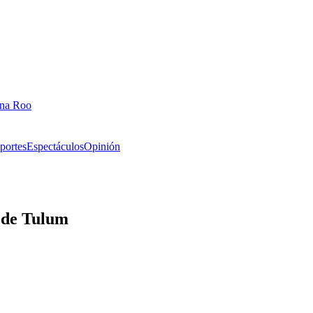
ana Roo
portes
Espectáculos
Opinión
a de Tulum