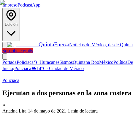
Impreso
Podcast
App
Edición
Quinta
Fuerza
Noticias de México, desde Quint
Suscríbete gratis
Portada
Policiaca
🌀 Huracanes
Sismos
Quintana Roo
México
Política
De
Inicio
/
Policiaca
🌦️
14
°C
·
Ciudad de México
Policiaca
Ejecutan a dos personas en la zona coster
A
Ariadna Lira
·
14 de mayo de 2021
·
1
min de lectura