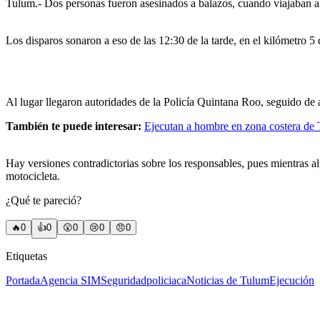
Tulum.- Dos personas fueron asesinados a balazos, cuando viajaban al 
Los disparos sonaron a eso de las 12:30 de la tarde, en el kilómetro 5
Al lugar llegaron autoridades de la Policía Quintana Roo, seguido de a
También te puede interesar:
Ejecutan a hombre en zona costera de
Hay versiones contradictorias sobre los responsables, pues mientras 
motocicleta.
¿Qué te pareció?
🔥
0
👍
0
😲
0
😢
0
😠
0
Etiquetas
Portada
Agencia SIM
Seguridad
policiaca
Noticias de Tulum
Ejecución