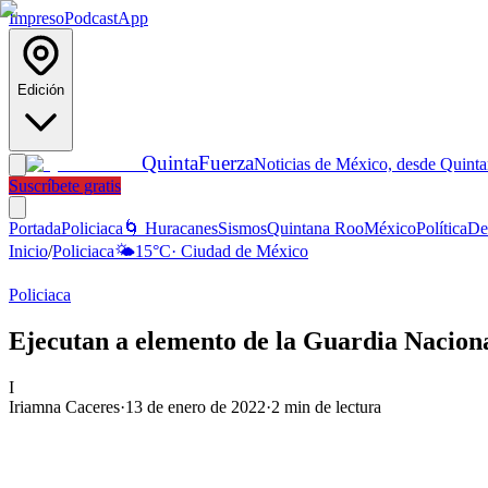
Impreso
Podcast
App
Edición
Quinta
Fuerza
Noticias de México, desde Quint
Suscríbete gratis
Portada
Policiaca
🌀 Huracanes
Sismos
Quintana Roo
México
Política
De
Inicio
/
Policiaca
🌤️
15
°C
·
Ciudad de México
Policiaca
Ejecutan a elemento de la Guardia Nacion
I
Iriamna Caceres
·
13 de enero de 2022
·
2
min de lectura