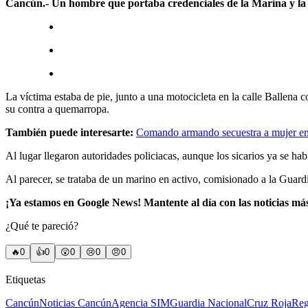
Cancún.- Un hombre que portaba credenciales de la Marina y la G
La víctima estaba de pie, junto a una motocicleta en la calle Ballena
su contra a quemarropa.
También puede interesarte:
Comando armando secuestra a mujer en 
Al lugar llegaron autoridades policiacas, aunque los sicarios ya se h
Al parecer, se trataba de un marino en activo, comisionado a la Guard
¡Ya estamos en Google News! Mantente al día con las noticias má
¿Qué te pareció?
🔥
0
👍
0
😲
0
😢
0
😠
0
Etiquetas
Cancún
Noticias Cancún
Agencia SIM
Guardia Nacional
Cruz Roja
Reg