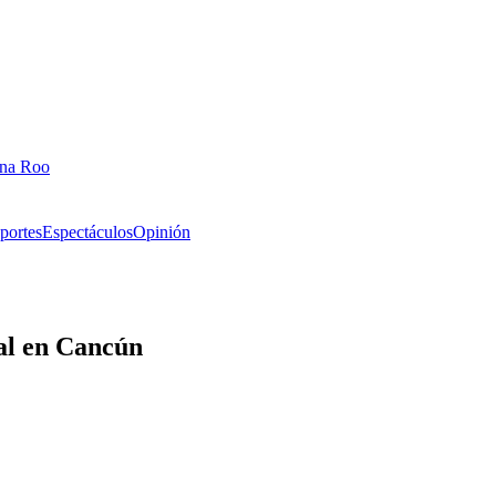
ana Roo
portes
Espectáculos
Opinión
al en Cancún