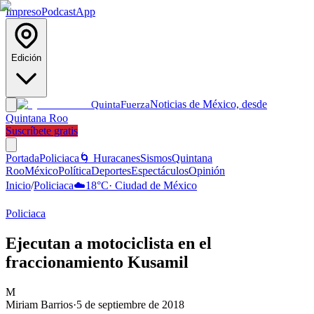
Impreso
Podcast
App
Edición
Noticias de México, desde
Quinta
Fuerza
Quintana Roo
Suscríbete gratis
Portada
Policiaca
🌀 Huracanes
Sismos
Quintana
Roo
México
Política
Deportes
Espectáculos
Opinión
Inicio
/
Policiaca
☁️
18
°C
·
Ciudad de México
Policiaca
Ejecutan a motociclista en el
fraccionamiento Kusamil
M
Miriam Barrios
·
5 de septiembre de 2018