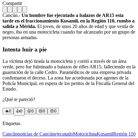
Compartir
Cancún.-
Un hombre fue ejecutado a balazos de AR15 esta
tarde en el fraccionamiento Kusamil, en la Región 110, rumbo a
salida a Mérida.
El joven, de unos 20 años de edad y que vestía de
negro, iba en una motocicleta cuando fue alcanzado por un grupo de
personas armadas.
Intenta huir a pie
La víctima dejó tirada la motocicleta y corrió a través de un área
verde, pero fue fulminado a balazos de rifles AR15, falleciendo en la
guarnición de la calle Cedro. Paramédicos de una empresa privada
confirmaron el deceso. La zona fue acordonada por agentes de la
Policía Municipal, en espera de los peritos de la Fiscalía General del
Estado.
¿Qué te pareció?
🔥
0
👍
0
😲
0
😢
0
😠
0
Etiquetas
Cancún
noticias de Cancún
ejecutado
Motociclista
Kusamil
Región 110