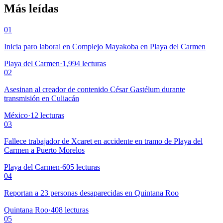
Más leídas
01
Inicia paro laboral en Complejo Mayakoba en Playa del Carmen
Playa del Carmen
·
1,994
lecturas
02
Asesinan al creador de contenido César Gastélum durante
transmisión en Culiacán
México
·
12
lecturas
03
Fallece trabajador de Xcaret en accidente en tramo de Playa del
Carmen a Puerto Morelos
Playa del Carmen
·
605
lecturas
04
Reportan a 23 personas desaparecidas en Quintana Roo
Quintana Roo
·
408
lecturas
05