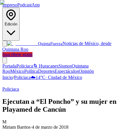
Impreso
Podcast
App
Edición
Noticias de México, desde
Quinta
Fuerza
Quintana Roo
Suscríbete gratis
Portada
Policiaca
🌀 Huracanes
Sismos
Quintana
Roo
México
Política
Deportes
Espectáculos
Opinión
Inicio
/
Policiaca
☁️
14
°C
·
Ciudad de México
Policiaca
Ejecutan a “El Poncho” y su mujer en
Playamed de Cancún
M
Miriam Barrios
·
4 de marzo de 2018