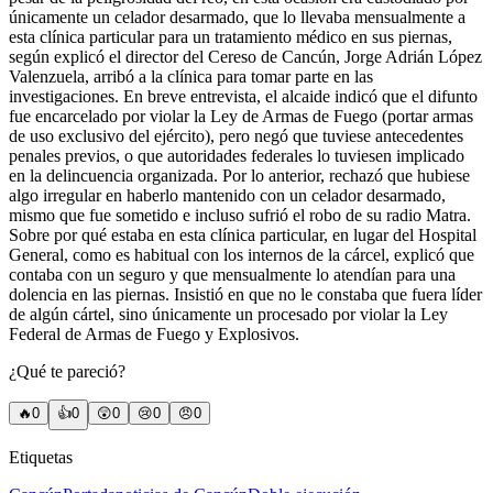
únicamente un celador desarmado, que lo llevaba mensualmente a
esta clínica particular para un tratamiento médico en sus piernas,
según explicó el director del Cereso de Cancún, Jorge Adrián López
Valenzuela, arribó a la clínica para tomar parte en las
investigaciones. En breve entrevista, el alcaide indicó que el difunto
fue encarcelado por violar la Ley de Armas de Fuego (portar armas
de uso exclusivo del ejército), pero negó que tuviese antecedentes
penales previos, o que autoridades federales lo tuviesen implicado
en la delincuencia organizada. Por lo anterior, rechazó que hubiese
algo irregular en haberlo mantenido con un celador desarmado,
mismo que fue sometido e incluso sufrió el robo de su radio Matra.
Sobre por qué estaba en esta clínica particular, en lugar del Hospital
General, como es habitual con los internos de la cárcel, explicó que
contaba con un seguro y que mensualmente lo atendían para una
dolencia en las piernas. Insistió en que no le constaba que fuera líder
de algún cártel, sino únicamente un procesado por violar la Ley
Federal de Armas de Fuego y Explosivos.
¿Qué te pareció?
🔥
0
👍
0
😲
0
😢
0
😠
0
Etiquetas