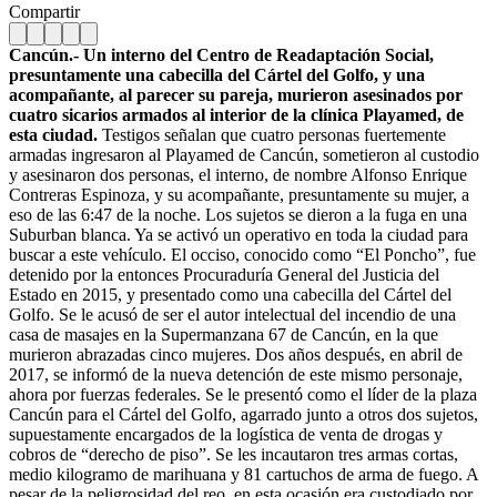
Compartir
Cancún.- Un interno del Centro de Readaptación Social,
presuntamente una cabecilla del Cártel del Golfo, y una
acompañante, al parecer su pareja, murieron asesinados por
cuatro sicarios armados al interior de la clínica Playamed, de
esta ciudad.
Testigos señalan que cuatro personas fuertemente
armadas ingresaron al Playamed de Cancún, sometieron al custodio
y asesinaron dos personas, el interno, de nombre Alfonso Enrique
Contreras Espinoza, y su acompañante, presuntamente su mujer, a
eso de las 6:47 de la noche. Los sujetos se dieron a la fuga en una
Suburban blanca. Ya se activó un operativo en toda la ciudad para
buscar a este vehículo. El occiso, conocido como “El Poncho”, fue
detenido por la entonces Procuraduría General del Justicia del
Estado en 2015, y presentado como una cabecilla del Cártel del
Golfo. Se le acusó de ser el autor intelectual del incendio de una
casa de masajes en la Supermanzana 67 de Cancún, en la que
murieron abrazadas cinco mujeres. Dos años después, en abril de
2017, se informó de la nueva detención de este mismo personaje,
ahora por fuerzas federales. Se le presentó como el líder de la plaza
Cancún para el Cártel del Golfo, agarrado junto a otros dos sujetos,
supuestamente encargados de la logística de venta de drogas y
cobros de “derecho de piso”. Se les incautaron tres armas cortas,
medio kilogramo de marihuana y 81 cartuchos de arma de fuego. A
pesar de la peligrosidad del reo, en esta ocasión era custodiado por