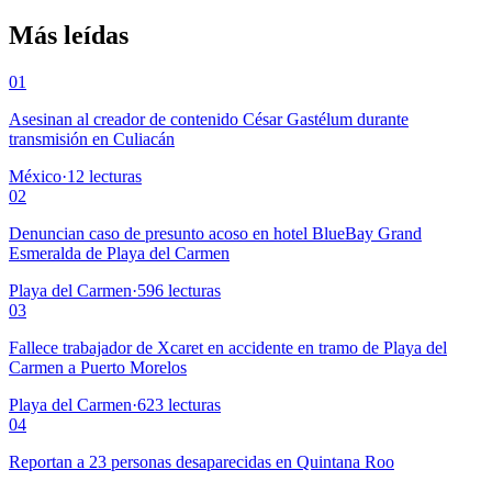
Más leídas
01
Asesinan al creador de contenido César Gastélum durante
transmisión en Culiacán
México
·
12
lecturas
02
Denuncian caso de presunto acoso en hotel BlueBay Grand
Esmeralda de Playa del Carmen
Playa del Carmen
·
596
lecturas
03
Fallece trabajador de Xcaret en accidente en tramo de Playa del
Carmen a Puerto Morelos
Playa del Carmen
·
623
lecturas
04
Reportan a 23 personas desaparecidas en Quintana Roo