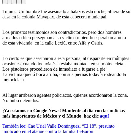
Tulum.- Un hombre fue asesinado a balazos esta noche, afuera de su
casa en la colonia Mayapax, de esta cabecera municipal.
Los primeros testimonios son contradictorios, pero dos hombres
armados o bien perseguían a su víctima o bien lo esperaban afuera
de esta vivienda, en la calle Lexiú, entre Alfa y Osiris.
Lo cierto es que asesinaron a esta persona, al dispararle en múltiples
ocasiones, cuando todavía ésta estaba montada en su motocicleta.
Los pistoleros procedieron de inmediato a fugarse a pie.
La víctima quedó boca arriba, con sus piernas todavía rodeando la
motocicleta.
Al lugar arribaron agentes policiacos, quienes acordonaron la zona.
No hubo detenidos.
¡Ya estamos en Google News! Mantente al día con las noticias
más importantes de México y el Mundo, haz clic
aquí
También lee: Cae Uriel Valle Domínguez, “El 18”, presunto
implicado en el ataque contra la familia LeBarón