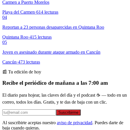
Carmen a Puerto Morelos
Playa del Carmen
·
614
lecturas
04
Reportan a 23 personas desaparecidas en Quintana Roo
Quintana Roo
·
415
lecturas
05
Joven es asesinado durante ataque armado en Cancún
Cancún
·
473
lecturas
📰 Tu edición de hoy
Recibe el periódico de mañana a las 7:00 am
El diario para hojear, las claves del día y el podcast ☕ — todo en un
correo, todos los días. Gratis, y te das de baja con un clic.
Suscribirme
Al suscribirte aceptas nuestro
aviso de privacidad
. Puedes darte de
baja cuando quieras.