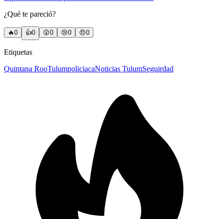
¿Qué te pareció?
🔥
0
👍
0
😲
0
😢
0
😠
0
Etiquetas
Quintana Roo
Tulum
policiaca
Noticias Tulum
Seguirdad