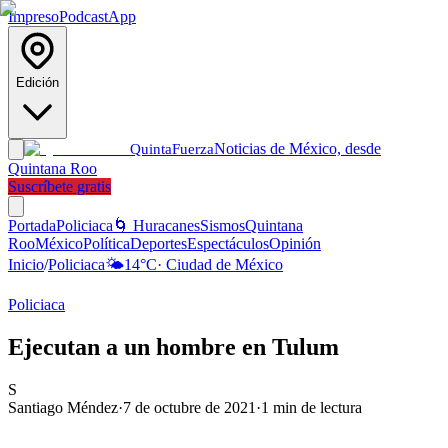
Impreso
Podcast
App
Edición
Noticias de México, desde
Quinta
Fuerza
Quintana Roo
Suscríbete gratis
Portada
Policiaca
🌀 Huracanes
Sismos
Quintana
Roo
México
Política
Deportes
Espectáculos
Opinión
Inicio
/
Policiaca
🌤️
14
°C
·
Ciudad de México
Policiaca
Ejecutan a un hombre en Tulum
S
Santiago Méndez
·
7 de octubre de 2021
·
1
min de lectura