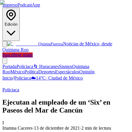
Impreso
Podcast
App
Edición
Noticias de México, desde
Quinta
Fuerza
Quintana Roo
Suscríbete gratis
Portada
Policiaca
🌀 Huracanes
Sismos
Quintana
Roo
México
Política
Deportes
Espectáculos
Opinión
Inicio
/
Policiaca
☁️
14
°C
·
Ciudad de México
Policiaca
Ejecutan al empleado de un ‘Six’ en
Paseos del Mar de Cancún
I
Iriamna Caceres
·
13 de diciembre de 2021
·
2
min de lectura