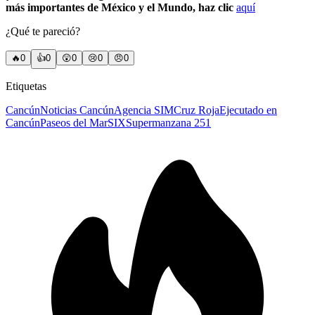
más importantes de México y el Mundo, haz clic
aquí
¿Qué te pareció?
🔥
0
👍
0
😲
0
😢
0
😠
0
Etiquetas
Cancún
Noticias Cancún
Agencia SIM
Cruz Roja
Ejecutado en
Cancún
Paseos del Mar
SIX
Supermanzana 251