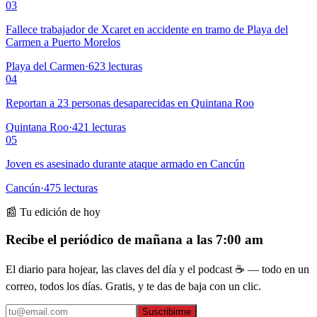
03
Fallece trabajador de Xcaret en accidente en tramo de Playa del
Carmen a Puerto Morelos
Playa del Carmen
·
623
lecturas
04
Reportan a 23 personas desaparecidas en Quintana Roo
Quintana Roo
·
421
lecturas
05
Joven es asesinado durante ataque armado en Cancún
Cancún
·
475
lecturas
📰 Tu edición de hoy
Recibe el periódico de mañana a las 7:00 am
El diario para hojear, las claves del día y el podcast ☕ — todo en un
correo, todos los días. Gratis, y te das de baja con un clic.
Suscribirme