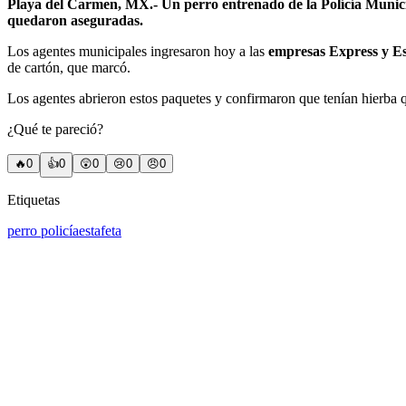
Playa del Carmen, MX.- Un perro entrenado de la Polícía Munici
quedaron aseguradas.
Los agentes municipales ingresaron hoy a las
empresas Express y Es
de cartón, que marcó.
Los agentes abrieron estos paquetes y confirmaron que tenían hierba q
¿Qué te pareció?
🔥
0
👍
0
😲
0
😢
0
😠
0
Etiquetas
perro policía
estafeta