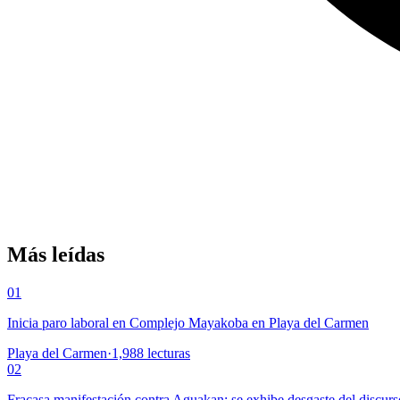
Más leídas
01
Inicia paro laboral en Complejo Mayakoba en Playa del Carmen
Playa del Carmen
·
1,988
lecturas
02
Fracasa manifestación contra Aguakan; se exhibe desgaste del discurs