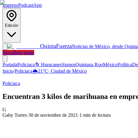
Impreso
Podcast
App
Edición
Quinta
Fuerza
Noticias de México, desde Quint
Suscríbete gratis
Portada
Policiaca
🌀 Huracanes
Sismos
Quintana Roo
México
Política
De
Inicio
/
Policiaca
🌦️
21
°C
·
Ciudad de México
Policiaca
Encuentran 3 kilos de marihuana en empre
G
Gaby Torres
·
30 de noviembre de 2021
·
1
min de lectura