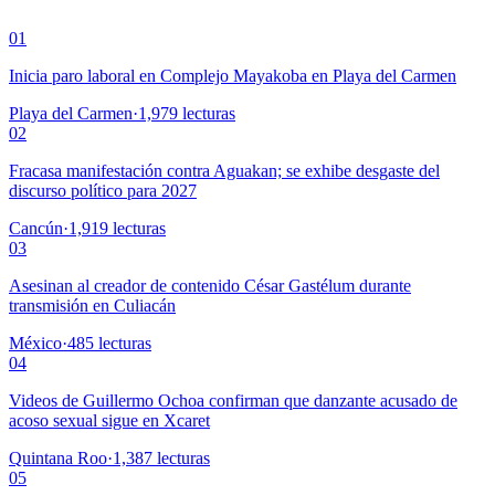
01
Inicia paro laboral en Complejo Mayakoba en Playa del Carmen
Playa del Carmen
·
1,979
lecturas
02
Fracasa manifestación contra Aguakan; se exhibe desgaste del
discurso político para 2027
Cancún
·
1,919
lecturas
03
Asesinan al creador de contenido César Gastélum durante
transmisión en Culiacán
México
·
485
lecturas
04
Videos de Guillermo Ochoa confirman que danzante acusado de
acoso sexual sigue en Xcaret
Quintana Roo
·
1,387
lecturas
05