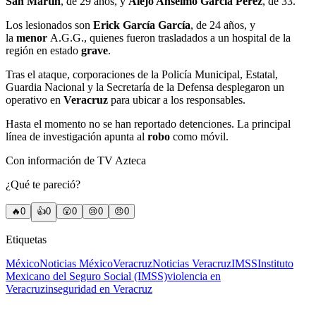
San Martín
, de 29 años, y
Alejo Anselmo García Pérez
, de 33.
Los lesionados son
Erick García García
, de 24 años, y
la
menor
A.G.G., quienes fueron trasladados a un hospital de la
región en estado
grave
.
Tras el ataque, corporaciones de la Policía Municipal, Estatal,
Guardia Nacional y la Secretaría de la Defensa desplegaron un
operativo en
Veracruz
para ubicar a los responsables.
Hasta el momento no se han reportado detenciones. La principal
línea de investigación apunta al
robo
como móvil.
Con información de TV Azteca
¿Qué te pareció?
🔥
0
👍
0
😲
0
😢
0
😠
0
Etiquetas
México
Noticias México
Veracruz
Noticias Veracruz
IMSS
Instituto
Mexicano del Seguro Social (IMSS)
violencia en
Veracruz
inseguridad en Veracruz