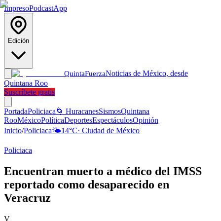
Impreso
Podcast
App
Edición
Noticias de México, desde
Quinta
Fuerza
Quintana Roo
Suscríbete gratis
Portada
Policiaca
🌀 Huracanes
Sismos
Quintana
Roo
México
Política
Deportes
Espectáculos
Opinión
Inicio
/
Policiaca
🌤️
14
°C
·
Ciudad de México
Policiaca
Encuentran muerto a médico del IMSS
reportado como desaparecido en
Veracruz
V