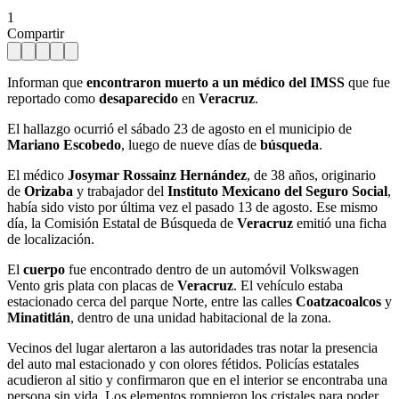
1
Compartir
Informan que
encontraron muerto a un médico del IMSS
que fue
reportado como
desaparecido
en
Veracruz
.
El hallazgo ocurrió el sábado 23 de agosto en el municipio de
Mariano Escobedo
, luego de nueve días de
búsqueda
.
El médico
Josymar Rossainz Hernández
, de 38 años, originario
de
Orizaba
y trabajador del
Instituto Mexicano del Seguro Social
,
había sido visto por última vez el pasado 13 de agosto. Ese mismo
día, la Comisión Estatal de Búsqueda de
Veracruz
emitió una ficha
de localización.
El
cuerpo
fue encontrado dentro de un automóvil Volkswagen
Vento gris plata con placas de
Veracruz
. El vehículo estaba
estacionado cerca del parque Norte, entre las calles
Coatzacoalcos
y
Minatitlán
, dentro de una unidad habitacional de la zona.
Vecinos del lugar alertaron a las autoridades tras notar la presencia
del auto mal estacionado y con olores fétidos. Policías estatales
acudieron al sitio y confirmaron que en el interior se encontraba una
persona sin vida. Los elementos rompieron los cristales para poder