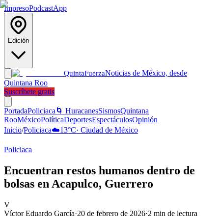
Impreso
Podcast
App
Edición
Noticias de México, desde
Quinta
Fuerza
Quintana Roo
Suscríbete gratis
Portada
Policiaca
🌀 Huracanes
Sismos
Quintana
Roo
México
Política
Deportes
Espectáculos
Opinión
Inicio
/
Policiaca
☁️
13
°C
·
Ciudad de México
Policiaca
Encuentran restos humanos dentro de
bolsas en Acapulco, Guerrero
V
Víctor Eduardo García
·
20 de febrero de 2026
·
2
min de lectura