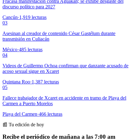
Fracasa manifestación contra Aguakan; se exhibe desgaste del
discurso político para 2027
Cancún
·
1,919
lecturas
03
Asesinan al creador de contenido César Gastélum durante
transmisión en Culiacán
México
·
485
lecturas
04
Videos de Guillermo Ochoa confirman que danzante acusado de
acoso sexual sigue en Xcaret
Quintana Roo
·
1,387
lecturas
05
Fallece trabajador de Xcaret en accidente en tramo de Playa del
Carmen a Puerto Morelos
Playa del Carmen
·
466
lecturas
📰 Tu edición de hoy
Recibe el periódico de mañana a las 7:00 am