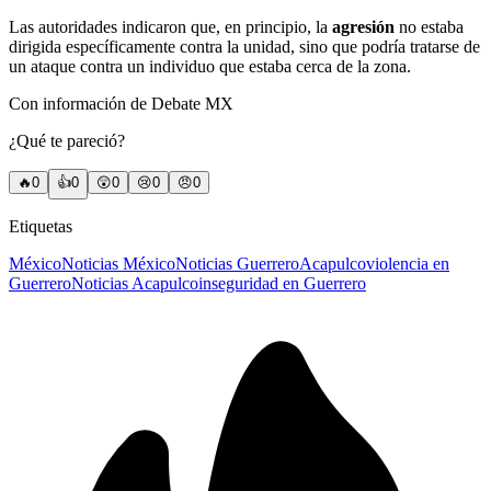
Las autoridades indicaron que, en principio, la
agresión
no estaba
dirigida específicamente contra la unidad, sino que podría tratarse de
un ataque contra un individuo que estaba cerca de la zona.
Con información de Debate MX
¿Qué te pareció?
🔥
0
👍
0
😲
0
😢
0
😠
0
Etiquetas
México
Noticias México
Noticias Guerrero
Acapulco
violencia en
Guerrero
Noticias Acapulco
inseguridad en Guerrero