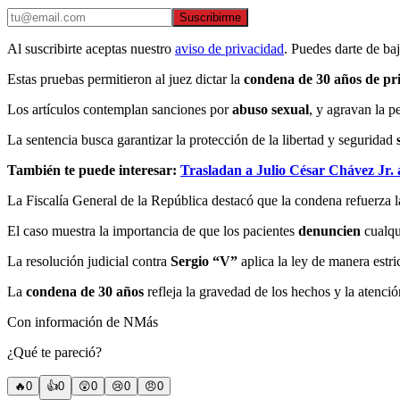
Suscribirme
Al suscribirte aceptas nuestro
aviso de privacidad
. Puedes darte de ba
Estas pruebas permitieron al juez dictar la
condena de 30 años de pri
Los artículos contemplan sanciones por
abuso sexual
, y agravan la p
La sentencia busca garantizar la protección de la libertad y seguridad
También te puede interesar:
Trasladan a Julio César Chávez Jr.
La Fiscalía General de la República destacó que la condena refuerza la
El caso muestra la importancia de que los pacientes
denuncien
cualqu
La resolución judicial contra
Sergio “V”
aplica la ley de manera estri
La
condena de 30 años
refleja la gravedad de los hechos y la atenció
Con información de NMás
¿Qué te pareció?
🔥
0
👍
0
😲
0
😢
0
😠
0