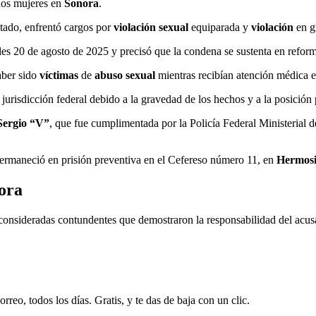
os mujeres en
Sonora
.
estado, enfrentó cargos por
violación sexual
equiparada y
violación
en gr
les 20 de agosto de 2025 y precisó que la condena se sustenta en reform
ber sido
víctimas
de
abuso sexual
mientras recibían atención médica e
a jurisdicción federal debido a la gravedad de los hechos y a la posición
Sergio “V”
, que fue cumplimentada por la Policía Federal Ministerial 
 permaneció en prisión preventiva en el Cefereso número 11, en
Hermosi
ora
s consideradas contundentes que demostraron la responsabilidad del acu
rreo, todos los días. Gratis, y te das de baja con un clic.