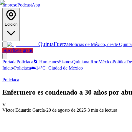
Impreso
Podcast
App
Edición
Quinta
Fuerza
Noticias de México, desde Quint
Suscríbete gratis
Portada
Policiaca
🌀 Huracanes
Sismos
Quintana Roo
México
Política
De
Inicio
/
Policiaca
☁️
14
°C
·
Ciudad de México
Policiaca
Enfermero es condenado a 30 años por abu
V
Víctor Eduardo García
·
20 de agosto de 2025
·
3
min de lectura