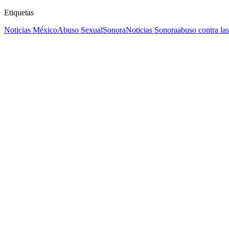
Etiquetas
Noticias México
Abuso Sexual
Sonora
Noticias Sonora
abuso contra la