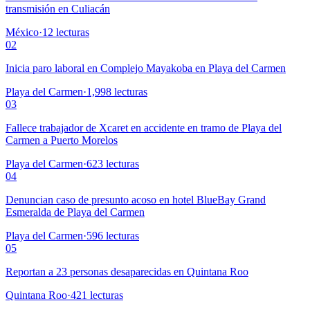
transmisión en Culiacán
México
·
12
lecturas
02
Inicia paro laboral en Complejo Mayakoba en Playa del Carmen
Playa del Carmen
·
1,998
lecturas
03
Fallece trabajador de Xcaret en accidente en tramo de Playa del
Carmen a Puerto Morelos
Playa del Carmen
·
623
lecturas
04
Denuncian caso de presunto acoso en hotel BlueBay Grand
Esmeralda de Playa del Carmen
Playa del Carmen
·
596
lecturas
05
Reportan a 23 personas desaparecidas en Quintana Roo
Quintana Roo
·
421
lecturas