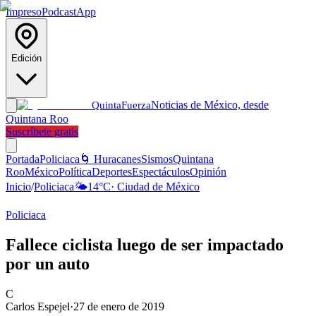
Impreso
Podcast
App
Edición
Noticias de México, desde
Quinta
Fuerza
Quintana Roo
Suscríbete gratis
Portada
Policiaca
🌀 Huracanes
Sismos
Quintana
Roo
México
Política
Deportes
Espectáculos
Opinión
Inicio
/
Policiaca
🌤️
14
°C
·
Ciudad de México
Policiaca
Fallece ciclista luego de ser impactado
por un auto
C
Carlos Espejel
·
27 de enero de 2019