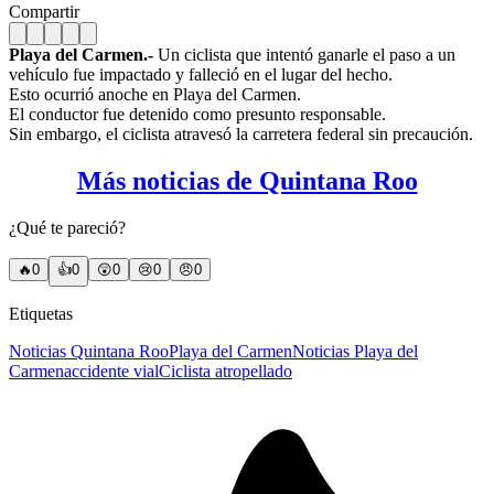
Compartir
Playa del Carmen.-
Un ciclista que intentó ganarle el paso a un
vehículo fue impactado y falleció en el lugar del hecho.
Esto ocurrió anoche en Playa del Carmen.
El conductor fue detenido como presunto responsable.
Sin embargo, el ciclista atravesó la carretera federal sin precaución.
Más noticias de Quintana Roo
¿Qué te pareció?
🔥
0
👍
0
😲
0
😢
0
😠
0
Etiquetas
Noticias Quintana Roo
Playa del Carmen
Noticias Playa del
Carmen
accidente vial
Ciclista atropellado