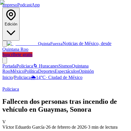
Impreso
Podcast
App
Edición
Noticias de México, desde
Quinta
Fuerza
Quintana Roo
Suscríbete gratis
Portada
Policiaca
🌀 Huracanes
Sismos
Quintana
Roo
México
Política
Deportes
Espectáculos
Opinión
Inicio
/
Policiaca
🌦️
14
°C
·
Ciudad de México
Policiaca
Fallecen dos personas tras incendio de
vehículo en Guaymas, Sonora
V
Víctor Eduardo García
·
26 de febrero de 2026
·
3
min de lectura