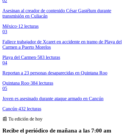
02
Asesinan al creador de contenido César Gastélum durante
transmisión en Culiacán
México
·
12
lecturas
03
Fallece trabajador de Xcaret en accidente en tramo de Playa del
Carmen a Puerto Morelos
Playa del Carmen
·
583
lecturas
04
Reportan a 23 personas desaparecidas en Quintana Roo
Quintana Roo
·
384
lecturas
05
Joven es asesinado durante ataque armado en Cancún
Cancún
·
432
lecturas
📰 Tu edición de hoy
Recibe el periódico de mañana a las 7:00 am