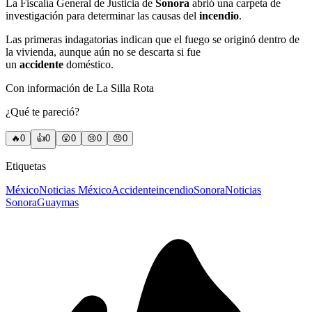
La Fiscalía General de Justicia de
Sonora
abrió una carpeta de
investigación para determinar las causas del
incendio
.
Las primeras indagatorias indican que el fuego se originó dentro de
la vivienda, aunque aún no se descarta si fue
un
accidente
doméstico.
Con información de La Silla Rota
¿Qué te pareció?
🔥
0
👍
0
😲
0
😢
0
😠
0
Etiquetas
México
Noticias México
Accidente
incendio
Sonora
Noticias
Sonora
Guaymas