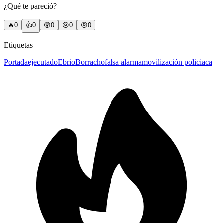
¿Qué te pareció?
🔥
0
👍
0
😲
0
😢
0
😠
0
Etiquetas
Portada
ejecutado
Ebrio
Borracho
falsa alarma
movilización policiaca