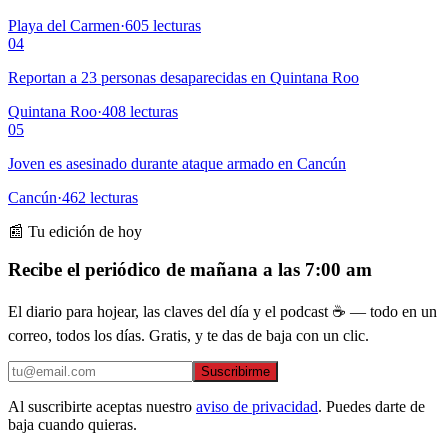
Playa del Carmen
·
605
lecturas
04
Reportan a 23 personas desaparecidas en Quintana Roo
Quintana Roo
·
408
lecturas
05
Joven es asesinado durante ataque armado en Cancún
Cancún
·
462
lecturas
📰 Tu edición de hoy
Recibe el periódico de mañana a las 7:00 am
El diario para hojear, las claves del día y el podcast ☕ — todo en un
correo, todos los días. Gratis, y te das de baja con un clic.
Suscribirme
Al suscribirte aceptas nuestro
aviso de privacidad
. Puedes darte de
baja cuando quieras.