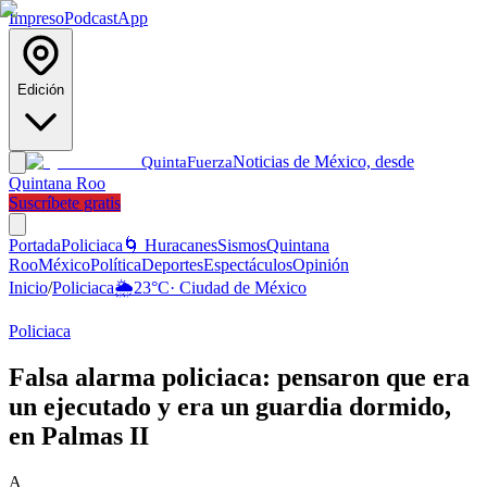
Impreso
Podcast
App
Edición
Noticias de México, desde
Quinta
Fuerza
Quintana Roo
Suscríbete gratis
Portada
Policiaca
🌀 Huracanes
Sismos
Quintana
Roo
México
Política
Deportes
Espectáculos
Opinión
Inicio
/
Policiaca
🌦️
23
°C
·
Ciudad de México
Policiaca
Falsa alarma policiaca: pensaron que era
un ejecutado y era un guardia dormido,
en Palmas II
A