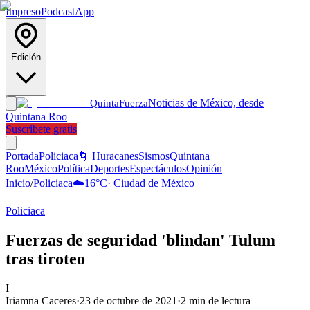
Impreso
Podcast
App
Edición
Noticias de México, desde
Quinta
Fuerza
Quintana Roo
Suscríbete gratis
Portada
Policiaca
🌀 Huracanes
Sismos
Quintana
Roo
México
Política
Deportes
Espectáculos
Opinión
Inicio
/
Policiaca
☁️
16
°C
·
Ciudad de México
Policiaca
Fuerzas de seguridad 'blindan' Tulum
tras tiroteo
I
Iriamna Caceres
·
23 de octubre de 2021
·
2
min de lectura