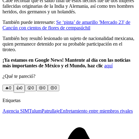
Cabe recordar que el saldo final de estos hechos fue de dos mujeres
fallecidas originarias de la India y Alemania, así como tres hombres
heridos, dos germanos y un holandés.
También puede interesarte:
Se ‘pinta’ de amarillo 'Mercado 23' de
Cancún con cientos de flores de cempasúchil
También hoy resultó lesionado un sujeto de nacionalidad mexicana,
quien permanece detenido por su probable participación en el
tiroteo.
¡Ya estamos en Google News! Mantente al día con las noticias
más importantes de México y el Mundo, haz clic
aquí
¿Qué te pareció?
🔥
0
👍
0
😲
0
😢
0
😠
0
Etiquetas
Agencia SIM
Tulum
Patrullaje
Enfretamiento entre miembros rivales