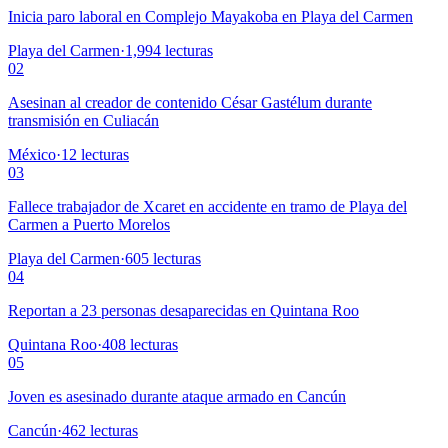
Inicia paro laboral en Complejo Mayakoba en Playa del Carmen
Playa del Carmen
·
1,994
lecturas
02
Asesinan al creador de contenido César Gastélum durante
transmisión en Culiacán
México
·
12
lecturas
03
Fallece trabajador de Xcaret en accidente en tramo de Playa del
Carmen a Puerto Morelos
Playa del Carmen
·
605
lecturas
04
Reportan a 23 personas desaparecidas en Quintana Roo
Quintana Roo
·
408
lecturas
05
Joven es asesinado durante ataque armado en Cancún
Cancún
·
462
lecturas