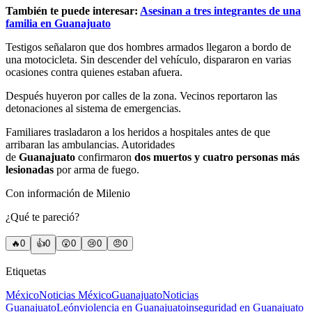
También te puede interesar:
Asesinan a tres integrantes de una
familia en Guanajuato
Testigos señalaron que dos hombres armados llegaron a bordo de
una motocicleta. Sin descender del vehículo, dispararon en varias
ocasiones contra quienes estaban afuera.
Después huyeron por calles de la zona. Vecinos reportaron las
detonaciones al sistema de emergencias.
Familiares trasladaron a los heridos a hospitales antes de que
arribaran las ambulancias. Autoridades
de
Guanajuato
confirmaron
dos muertos y cuatro personas más
lesionadas
por arma de fuego.
Con información de Milenio
¿Qué te pareció?
🔥
0
👍
0
😲
0
😢
0
😠
0
Etiquetas
México
Noticias México
Guanajuato
Noticias
Guanajuato
León
violencia en Guanajuato
inseguridad en Guanajuato