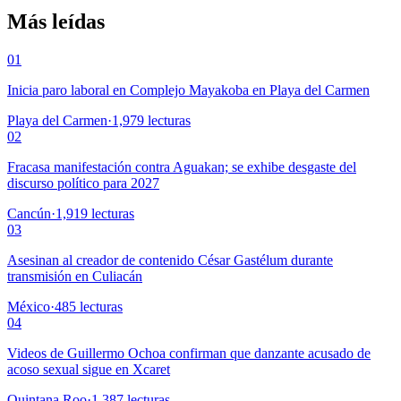
Más leídas
01
Inicia paro laboral en Complejo Mayakoba en Playa del Carmen
Playa del Carmen
·
1,979
lecturas
02
Fracasa manifestación contra Aguakan; se exhibe desgaste del
discurso político para 2027
Cancún
·
1,919
lecturas
03
Asesinan al creador de contenido César Gastélum durante
transmisión en Culiacán
México
·
485
lecturas
04
Videos de Guillermo Ochoa confirman que danzante acusado de
acoso sexual sigue en Xcaret
Quintana Roo
·
1,387
lecturas