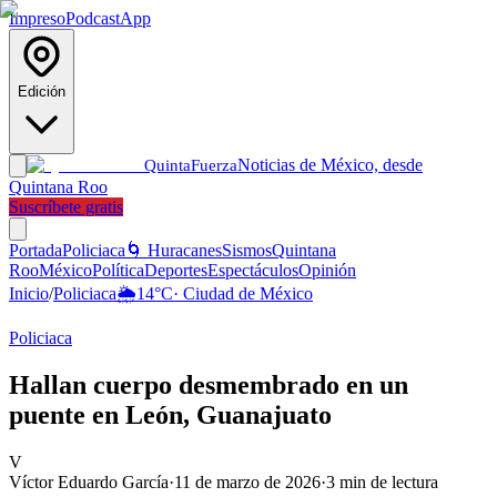
Impreso
Podcast
App
Edición
Noticias de México, desde
Quinta
Fuerza
Quintana Roo
Suscríbete gratis
Portada
Policiaca
🌀 Huracanes
Sismos
Quintana
Roo
México
Política
Deportes
Espectáculos
Opinión
Inicio
/
Policiaca
🌦️
14
°C
·
Ciudad de México
Policiaca
Hallan cuerpo desmembrado en un
puente en León, Guanajuato
V
Víctor Eduardo García
·
11 de marzo de 2026
·
3
min de lectura