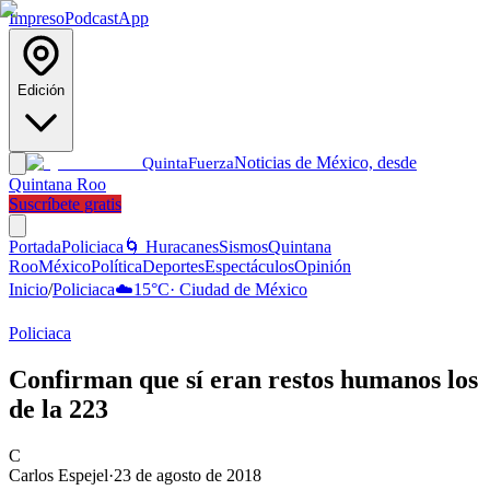
Impreso
Podcast
App
Edición
Noticias de México, desde
Quinta
Fuerza
Quintana Roo
Suscríbete gratis
Portada
Policiaca
🌀 Huracanes
Sismos
Quintana
Roo
México
Política
Deportes
Espectáculos
Opinión
Inicio
/
Policiaca
☁️
15
°C
·
Ciudad de México
Policiaca
Confirman que sí eran restos humanos los
de la 223
C
Carlos Espejel
·
23 de agosto de 2018