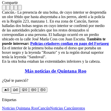
Compartir
Cancún.- La presencia de una bolsa, de cuyo interior se desprendía
un olor fétido que hasta ahuyentaba a los perros, alertó a la policía
en la Región 223, manzana 1. En esa zona de Cancún, fueron
halladas dos bolsas negras en cuyo interior se confirmó por medio
de las autoridades policiales que los restos destazados sí
correspondían a una persona. El hallazgo ocurrió en un predio
ubicado en la calle José María Coss con Juan Escutia.
También te
puede interesar:
Policías-celadores confían en pago del Fortaseg
En el interior de la primera bolsa estaba el dorso que portaba un
boxer negro y la leyenda "Rosario" y en la región dorsal superior
tenía la leyenda "Sandoval".
En la otra bolsa estaban las extremidades inferiores y la cabeza.
Más noticias de Quintana Roo
¿Qué te pareció?
🔥
0
👍
0
😲
0
😢
0
😠
0
Etiquetas
Noticias Quintana Roo
Cancún
Noticias Cancún
restos