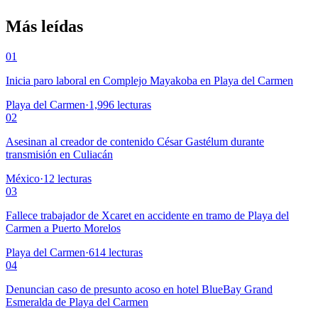
Más leídas
01
Inicia paro laboral en Complejo Mayakoba en Playa del Carmen
Playa del Carmen
·
1,996
lecturas
02
Asesinan al creador de contenido César Gastélum durante
transmisión en Culiacán
México
·
12
lecturas
03
Fallece trabajador de Xcaret en accidente en tramo de Playa del
Carmen a Puerto Morelos
Playa del Carmen
·
614
lecturas
04
Denuncian caso de presunto acoso en hotel BlueBay Grand
Esmeralda de Playa del Carmen