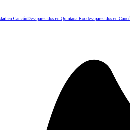
idad en Cancún
Desaparecidos en Quintana Roo
desaparecidos en Canc