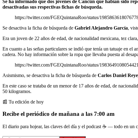
Se ha informado que dos jóvenes de Cancún que habían sido repo
desactivadas sus respectivas fichas de búsqueda.
https://twitter.com/FGEQuintanaRoo/status/198586361807677
Se desactiva la ficha de búsqueda de
Gabriel Alejandro García
, vis
Era un joven de 22 años de edad, de nacionalidad mexicana, tez clara
En cuanto a las señas particulares se indió que tenía un tatuaje en el
cadera. No hay información sobre la ropa que llevaba puesta al desapa
https://twitter.com/FGEQuintanaRoo/status/198364910805442
Asismismo, se desactiva la ficha de búsqueda de
Carlos Daniel Reye
En este caso se trataba de un menor de 17 años de edad, de nacionalid
50 kilogramos.
📰 Tu edición de hoy
Recibe el periódico de mañana a las 7:00 am
El diario para hojear, las claves del día y el podcast ☕ — todo en un co