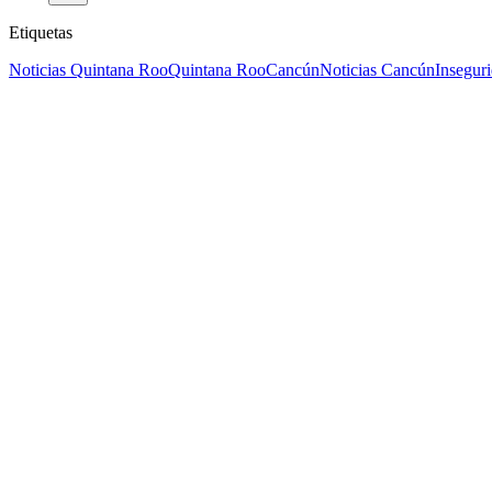
Etiquetas
Noticias Quintana Roo
Quintana Roo
Cancún
Noticias Cancún
Insegur