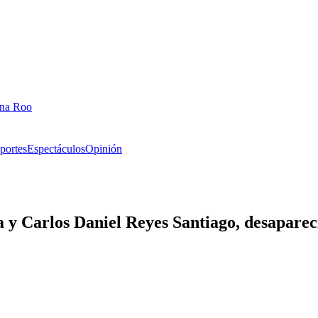
ana Roo
portes
Espectáculos
Opinión
a y Carlos Daniel Reyes Santiago, desapare