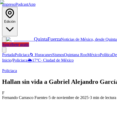
Impreso
Podcast
App
Edición
Quinta
Fuerza
Noticias de México, desde Quint
Suscríbete gratis
Portada
Policiaca
🌀 Huracanes
Sismos
Quintana Roo
México
Política
De
Inicio
/
Policiaca
🌦️
17
°C
·
Ciudad de México
Policiaca
Hallan sin vida a Gabriel Alejandro Garcí
F
Fernando Carrasco Fuentes
·
5 de noviembre de 2025
·
3
min de lectura