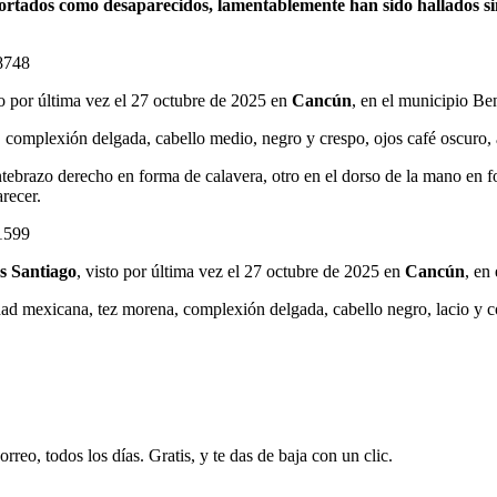
rtados como desaparecidos, lamentablemente han sido hallados si
8748
to por última vez el 27 octubre de 2025 en
Cancún
, en el municipio Be
, complexión delgada, cabello medio, negro y crespo, ojos café oscuro,
 antebrazo derecho en forma de calavera, otro en el dorso de la mano en 
recer.
1599
s Santiago
, visto por última vez el 27 octubre de 2025 en
Cancún
, en
ad mexicana, tez morena, complexión delgada, cabello negro, lacio y co
rreo, todos los días. Gratis, y te das de baja con un clic.