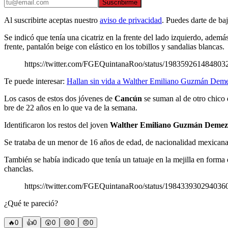
Suscribirme
Al suscribirte aceptas nuestro
aviso de privacidad
. Puedes darte de ba
Se indicó que tenía una cicatriz en la frente del lado izquierdo, ademá
frente, pantalón beige con elástico en los tobillos y sandalias blancas.
https://twitter.com/FGEQuintanaRoo/status/198359261484803
Te puede interesar:
Hallan sin vida a Walther Emiliano Guzmán Deme
Los casos de estos dos jóvenes de
Cancún
se suman al de otro chico
bre de 22 años en lo que va de la semana.
Identificaron los restos del joven
Walther Emiliano Guzmán Demez
Se trataba de un menor de 16 años de edad, de nacionalidad mexicana, 
También se había indicado que tenía un tatuaje en la mejilla en forma 
chanclas.
https://twitter.com/FGEQuintanaRoo/status/198433930294036
¿Qué te pareció?
🔥
0
👍
0
😲
0
😢
0
😠
0