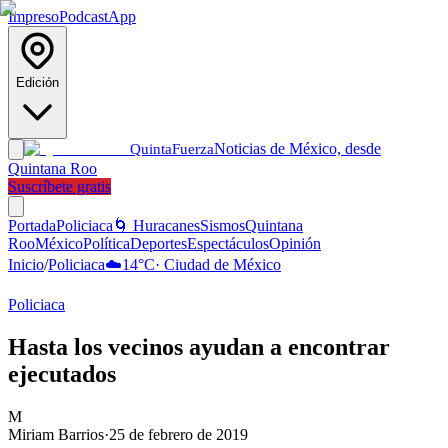
Impreso
Podcast
App
Edición
Noticias de México, desde
Quinta
Fuerza
Quintana Roo
Suscríbete gratis
Portada
Policiaca
🌀 Huracanes
Sismos
Quintana
Roo
México
Política
Deportes
Espectáculos
Opinión
Inicio
/
Policiaca
☁️
14
°C
·
Ciudad de México
Policiaca
Hasta los vecinos ayudan a encontrar
ejecutados
M
Miriam Barrios
·
25 de febrero de 2019