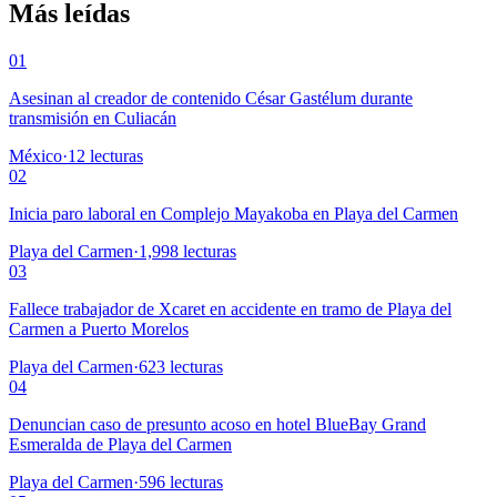
Más leídas
01
Asesinan al creador de contenido César Gastélum durante
transmisión en Culiacán
México
·
12
lecturas
02
Inicia paro laboral en Complejo Mayakoba en Playa del Carmen
Playa del Carmen
·
1,998
lecturas
03
Fallece trabajador de Xcaret en accidente en tramo de Playa del
Carmen a Puerto Morelos
Playa del Carmen
·
623
lecturas
04
Denuncian caso de presunto acoso en hotel BlueBay Grand
Esmeralda de Playa del Carmen
Playa del Carmen
·
596
lecturas