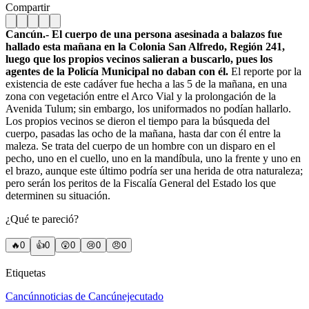
Compartir
Cancún.- El cuerpo de una persona asesinada a balazos fue
hallado esta mañana en la Colonia San Alfredo, Región 241,
luego que los propios vecinos salieran a buscarlo, pues los
agentes de la Policía Municipal no daban con él.
El reporte por la
existencia de este cadáver fue hecha a las 5 de la mañana, en una
zona con vegetación entre el Arco Vial y la prolongación de la
Avenida Tulum; sin embargo, los uniformados no podían hallarlo.
Los propios vecinos se dieron el tiempo para la búsqueda del
cuerpo, pasadas las ocho de la mañana, hasta dar con él entre la
maleza. Se trata del cuerpo de un hombre con un disparo en el
pecho, uno en el cuello, uno en la mandíbula, uno la frente y uno en
el brazo, aunque este último podría ser una herida de otra naturaleza;
pero serán los peritos de la Fiscalía General del Estado los que
determinen su situación.
¿Qué te pareció?
🔥
0
👍
0
😲
0
😢
0
😠
0
Etiquetas
Cancún
noticias de Cancún
ejecutado