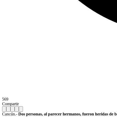
569
Compartir
Cancún.-
Dos personas, al parecer hermanos, fueron heridas de ba