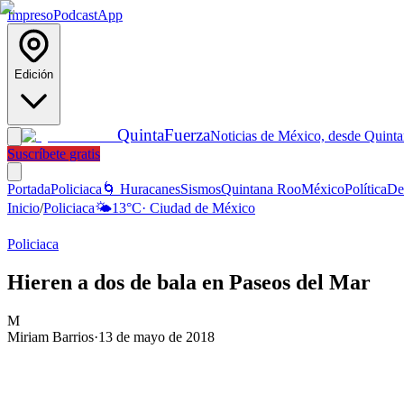
Impreso
Podcast
App
Edición
Quinta
Fuerza
Noticias de México, desde Quint
Suscríbete gratis
Portada
Policiaca
🌀 Huracanes
Sismos
Quintana Roo
México
Política
De
Inicio
/
Policiaca
🌤️
13
°C
·
Ciudad de México
Policiaca
Hieren a dos de bala en Paseos del Mar
M
Miriam Barrios
·
13 de mayo de 2018