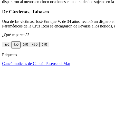
dispararon al menos en cinco ocasiones en contra de dos sujetos en la 
De Cárdenas, Tabasco
Una de las víctimas, José Enrique V. de 34 años, recibió un disparo e
Paramédicos de la Cruz Roja se encargaron de llevarse a los heridos, e
¿Qué te pareció?
🔥
0
👍
0
😲
0
😢
0
😠
0
Etiquetas
Cancún
noticias de Cancún
Paseos del Mar