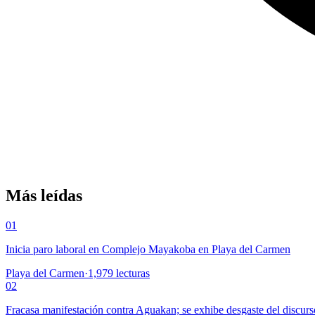
Más leídas
01
Inicia paro laboral en Complejo Mayakoba en Playa del Carmen
Playa del Carmen
·
1,979
lecturas
02
Fracasa manifestación contra Aguakan; se exhibe desgaste del discurs