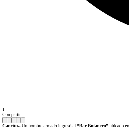
1
Compartir
Cancún.
- Un hombre armado ingresó al
“Bar Botanero”
ubicado en