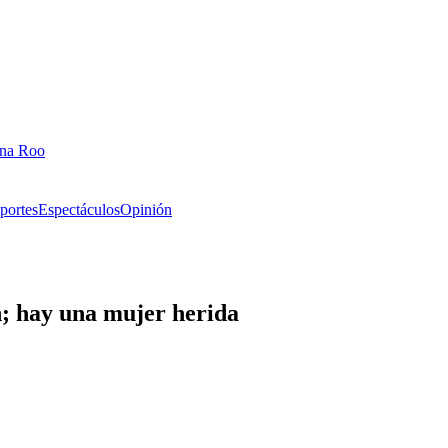
ana Roo
portes
Espectáculos
Opinión
; hay una mujer herida