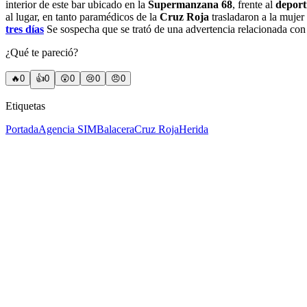
interior de este bar ubicado en la
Supermanzana 68
, frente al
deport
al lugar, en tanto paramédicos de la
Cruz Roja
trasladaron a la mujer
tres días
Se sospecha que se trató de una advertencia relacionada con 
¿Qué te pareció?
🔥
0
👍
0
😲
0
😢
0
😠
0
Etiquetas
Portada
Agencia SIM
Balacera
Cruz Roja
Herida