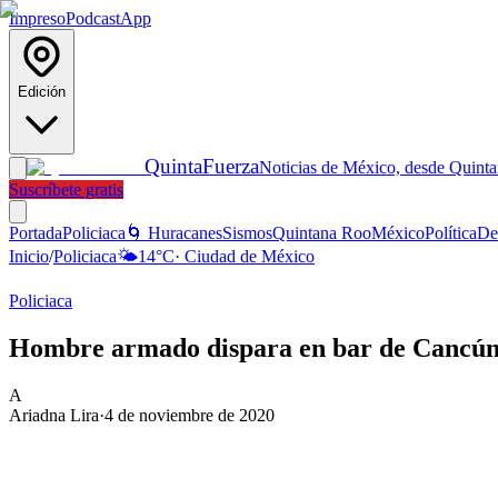
Impreso
Podcast
App
Edición
Quinta
Fuerza
Noticias de México, desde Quint
Suscríbete gratis
Portada
Policiaca
🌀 Huracanes
Sismos
Quintana Roo
México
Política
De
Inicio
/
Policiaca
🌤️
14
°C
·
Ciudad de México
Policiaca
Hombre armado dispara en bar de Cancún
A
Ariadna Lira
·
4 de noviembre de 2020