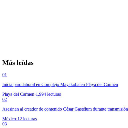
Más leídas
01
Inicia paro laboral en Complejo Mayakoba en Playa del Carmen
Playa del Carmen
·
1,994
lecturas
02
Asesinan al creador de contenido César Gastélum durante transmisió
México
·
12
lecturas
03