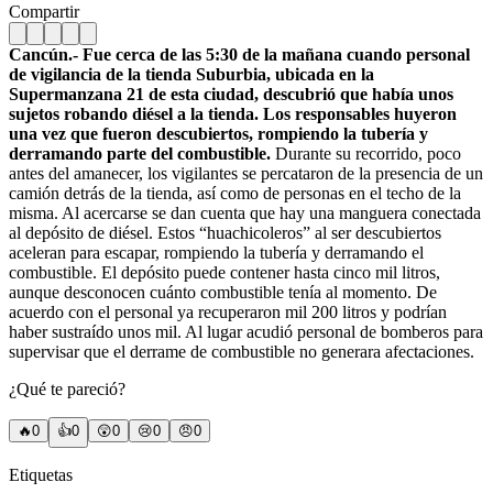
Compartir
Cancún.- Fue cerca de las 5:30 de la mañana cuando personal
de vigilancia de la tienda Suburbia, ubicada en la
Supermanzana 21 de esta ciudad, descubrió que había unos
sujetos robando diésel a la tienda. Los responsables huyeron
una vez que fueron descubiertos, rompiendo la tubería y
derramando parte del combustible.
Durante su recorrido, poco
antes del amanecer, los vigilantes se percataron de la presencia de un
camión detrás de la tienda, así como de personas en el techo de la
misma. Al acercarse se dan cuenta que hay una manguera conectada
al depósito de diésel. Estos “huachicoleros” al ser descubiertos
aceleran para escapar, rompiendo la tubería y derramando el
combustible. El depósito puede contener hasta cinco mil litros,
aunque desconocen cuánto combustible tenía al momento. De
acuerdo con el personal ya recuperaron mil 200 litros y podrían
haber sustraído unos mil. Al lugar acudió personal de bomberos para
supervisar que el derrame de combustible no generara afectaciones.
¿Qué te pareció?
🔥
0
👍
0
😲
0
😢
0
😠
0
Etiquetas