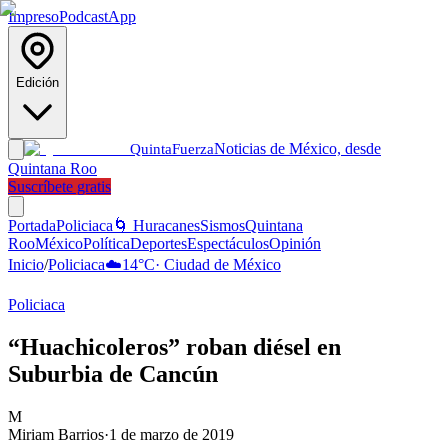
Impreso
Podcast
App
Edición
Noticias de México, desde
Quinta
Fuerza
Quintana Roo
Suscríbete gratis
Portada
Policiaca
🌀 Huracanes
Sismos
Quintana
Roo
México
Política
Deportes
Espectáculos
Opinión
Inicio
/
Policiaca
☁️
14
°C
·
Ciudad de México
Policiaca
“Huachicoleros” roban diésel en
Suburbia de Cancún
M
Miriam Barrios
·
1 de marzo de 2019