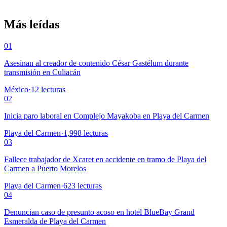
Más leídas
01
Asesinan al creador de contenido César Gastélum durante
transmisión en Culiacán
México
·
12
lecturas
02
Inicia paro laboral en Complejo Mayakoba en Playa del Carmen
Playa del Carmen
·
1,998
lecturas
03
Fallece trabajador de Xcaret en accidente en tramo de Playa del
Carmen a Puerto Morelos
Playa del Carmen
·
623
lecturas
04
Denuncian caso de presunto acoso en hotel BlueBay Grand
Esmeralda de Playa del Carmen