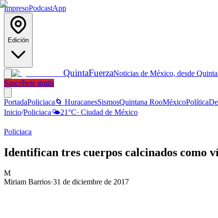
Impreso
Podcast
App
Edición
Quinta
Fuerza
Noticias de México, desde Quint
Suscríbete gratis
Portada
Policiaca
🌀 Huracanes
Sismos
Quintana Roo
México
Política
De
Inicio
/
Policiaca
🌤️
21
°C
·
Ciudad de México
Policiaca
Identifican tres cuerpos calcinados como v
M
Miriam Barrios
·
31 de diciembre de 2017