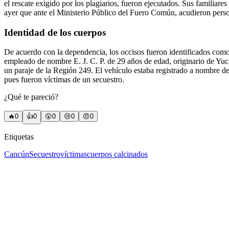
el rescate exigido por los plagiarios, fueron ejecutados. Sus familiare
ayer que ante el Ministerio Público del Fuero Común, acudieron perso
Identidad de los cuerpos
De acuerdo con la dependencia, los occisos fueron identificados como 
empleado de nombre E. J. C. P. de 29 años de edad, originario de Yuc
un paraje de la Región 249. El vehículo estaba registrado a nombre de l
pues fueron víctimas de un secuestro.
¿Qué te pareció?
🔥
0
👍
0
😲
0
😢
0
😠
0
Etiquetas
Cancún
Secuestro
víctimas
cuerpos calcinados