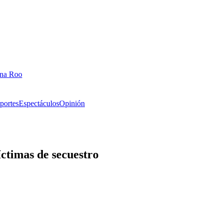
ana Roo
portes
Espectáculos
Opinión
íctimas de secuestro