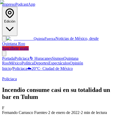
Impreso
Podcast
App
Edición
Noticias de México, desde
Quinta
Fuerza
Quintana Roo
Suscríbete gratis
Portada
Policiaca
🌀 Huracanes
Sismos
Quintana
Roo
México
Política
Deportes
Espectáculos
Opinión
Inicio
/
Policiaca
☁️
20
°C
·
Ciudad de México
Policiaca
Incendio consume casi en su totalidad un
bar en Tulum
F
Fernando Carrasco Fuentes
·
2 de enero de 2022
·
2
min de lectura