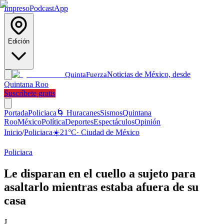
Impreso
Podcast
App
Edición
Noticias de México, desde
Quinta
Fuerza
Quintana Roo
Suscríbete gratis
Portada
Policiaca
🌀 Huracanes
Sismos
Quintana
Roo
México
Política
Deportes
Espectáculos
Opinión
Inicio
/
Policiaca
☀️
21
°C
·
Ciudad de México
Policiaca
Le disparan en el cuello a sujeto para
asaltarlo mientras estaba afuera de su
casa
J