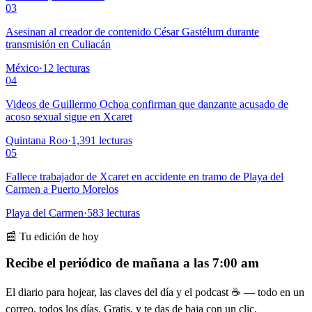
03
Asesinan al creador de contenido César Gastélum durante
transmisión en Culiacán
México
·
12
lecturas
04
Videos de Guillermo Ochoa confirman que danzante acusado de
acoso sexual sigue en Xcaret
Quintana Roo
·
1,391
lecturas
05
Fallece trabajador de Xcaret en accidente en tramo de Playa del
Carmen a Puerto Morelos
Playa del Carmen
·
583
lecturas
📰 Tu edición de hoy
Recibe el periódico de mañana a las 7:00 am
El diario para hojear, las claves del día y el podcast ☕ — todo en un
correo, todos los días. Gratis, y te das de baja con un clic.