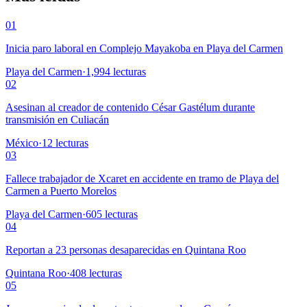
01
Inicia paro laboral en Complejo Mayakoba en Playa del Carmen
Playa del Carmen
·
1,994
lecturas
02
Asesinan al creador de contenido César Gastélum durante
transmisión en Culiacán
México
·
12
lecturas
03
Fallece trabajador de Xcaret en accidente en tramo de Playa del
Carmen a Puerto Morelos
Playa del Carmen
·
605
lecturas
04
Reportan a 23 personas desaparecidas en Quintana Roo
Quintana Roo
·
408
lecturas
05