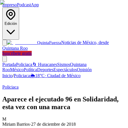
Impreso
Podcast
App
Edición
Noticias de México, desde
Quinta
Fuerza
Quintana Roo
Suscríbete gratis
Portada
Policiaca
🌀 Huracanes
Sismos
Quintana
Roo
México
Política
Deportes
Espectáculos
Opinión
Inicio
/
Policiaca
🌦️
18
°C
·
Ciudad de México
Policiaca
Aparece el ejecutado 96 en Solidaridad,
esta vez con una marca
M
Miriam Barrios
·
27 de diciembre de 2018