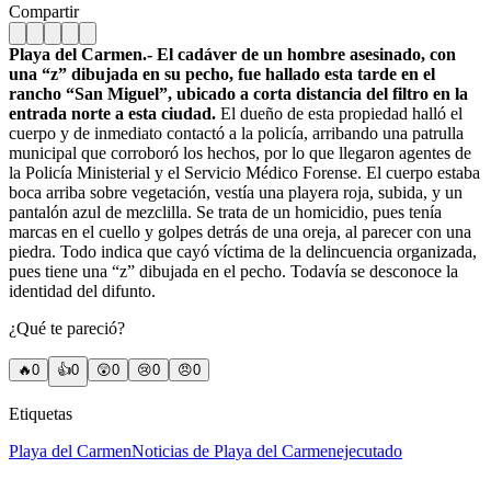
Compartir
Playa del Carmen.- El cadáver de un hombre asesinado, con
una “z” dibujada en su pecho, fue hallado esta tarde en el
rancho “San Miguel”, ubicado a corta distancia del filtro en la
entrada norte a esta ciudad.
El dueño de esta propiedad halló el
cuerpo y de inmediato contactó a la policía, arribando una patrulla
municipal que corroboró los hechos, por lo que llegaron agentes de
la Policía Ministerial y el Servicio Médico Forense. El cuerpo estaba
boca arriba sobre vegetación, vestía una playera roja, subida, y un
pantalón azul de mezclilla. Se trata de un homicidio, pues tenía
marcas en el cuello y golpes detrás de una oreja, al parecer con una
piedra. Todo indica que cayó víctima de la delincuencia organizada,
pues tiene una “z” dibujada en el pecho. Todavía se desconoce la
identidad del difunto.
¿Qué te pareció?
🔥
0
👍
0
😲
0
😢
0
😠
0
Etiquetas
Playa del Carmen
Noticias de Playa del Carmen
ejecutado