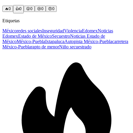
🔥
0
👍
0
😲
0
😢
0
😠
0
Etiquetas
México
redes sociales
Inseguridad
Violencia
Edomex
Noticias
Edomex
Estado de México
Secuestro
Noticias Estado de
México
México-Puebla
Ixtapaluca
Autopista México-Puebla
carretera
México-Puebla
rapto de menor
Niño secuestrado