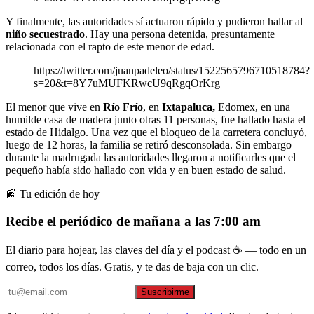
Y finalmente, las autoridades sí actuaron rápido y pudieron hallar al
niño secuestrado
. Hay una persona detenida, presuntamente
relacionada con el rapto de este menor de edad.
https://twitter.com/juanpadeleo/status/1522565796710518784?
s=20&t=8Y7uMUFKRwcU9qRgqOrKrg
El menor que vive en
Río Frío
, en
Ixtapaluca,
Edomex, en una
humilde casa de madera junto otras 11 personas, fue hallado hasta el
estado de Hidalgo. Una vez que el bloqueo de la carretera concluyó,
luego de 12 horas, la familia se retiró desconsolada. Sin embargo
durante la madrugada las autoridades llegaron a notificarles que el
pequeño había sido hallado con vida y en buen estado de salud.
📰 Tu edición de hoy
Recibe el periódico de mañana a las 7:00 am
El diario para hojear, las claves del día y el podcast ☕ — todo en un
correo, todos los días. Gratis, y te das de baja con un clic.
Suscribirme