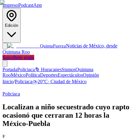
Impreso
Podcast
App
Edición
Noticias de México, desde
Quinta
Fuerza
Quintana Roo
Suscríbete gratis
Portada
Policiaca
🌀 Huracanes
Sismos
Quintana
Roo
México
Política
Deportes
Espectáculos
Opinión
Inicio
/
Policiaca
⛈️
20
°C
·
Ciudad de México
Policiaca
Localizan a niño secuestrado cuyo rapto
ocasionó que cerraran 12 horas la
México-Puebla
F