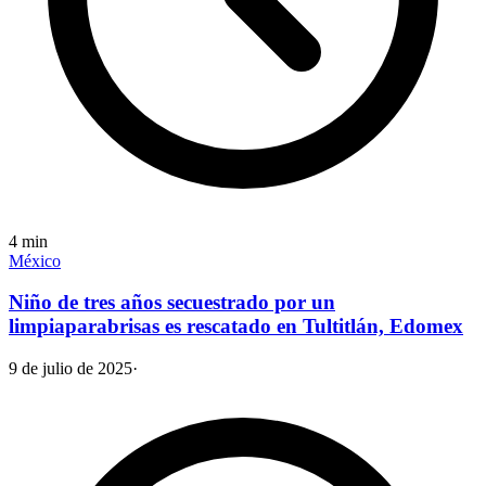
4
min
México
Niño de tres años secuestrado por un
limpiaparabrisas es rescatado en Tultitlán, Edomex
9 de julio de 2025
·