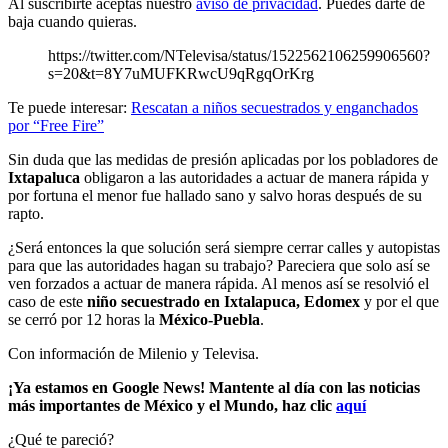
Al suscribirte aceptas nuestro
aviso de privacidad
. Puedes darte de
baja cuando quieras.
https://twitter.com/NTelevisa/status/1522562106259906560?
s=20&t=8Y7uMUFKRwcU9qRgqOrKrg
Te puede interesar:
Rescatan a niños secuestrados y enganchados
por “Free Fire”
Sin duda que las medidas de presión aplicadas por los pobladores de
Ixtapaluca
obligaron a las autoridades a actuar de manera rápida y
por fortuna el menor fue hallado sano y salvo horas después de su
rapto.
¿Será entonces la que solución será siempre cerrar calles y autopistas
para que las autoridades hagan su trabajo? Pareciera que solo así se
ven forzados a actuar de manera rápida. Al menos así se resolvió el
caso de este
niño secuestrado en Ixtalapuca, Edomex
y por el que
se cerró por 12 horas la
México-Puebla
.
Con información de Milenio y Televisa.
¡Ya estamos en Google News! Mantente al día con las noticias
más importantes de México y el Mundo, haz clic
aquí
¿Qué te pareció?