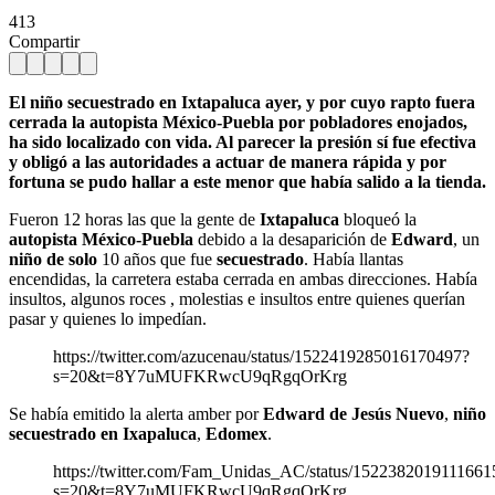
413
Compartir
El niño secuestrado en Ixtapaluca ayer, y por cuyo rapto fuera
cerrada la autopista México-Puebla por pobladores enojados,
ha sido localizado con vida. Al parecer la presión sí fue efectiva
y obligó a las autoridades a actuar de manera rápida y por
fortuna se pudo hallar a este menor que había salido a la tienda.
Fueron 12 horas las que la gente de
Ixtapaluca
bloqueó la
autopista México-Puebla
debido a la desaparición de
Edward
, un
niño de solo
10 años que fue
secuestrado
. Había llantas
encendidas, la carretera estaba cerrada en ambas direcciones. Había
insultos, algunos roces , molestias e insultos entre quienes querían
pasar y quienes lo impedían.
https://twitter.com/azucenau/status/1522419285016170497?
s=20&t=8Y7uMUFKRwcU9qRgqOrKrg
Se había emitido la alerta amber por
Edward de Jesús Nuevo
,
niño
secuestrado en Ixapaluca
,
Edomex
.
https://twitter.com/Fam_Unidas_AC/status/1522382019111661
s=20&t=8Y7uMUFKRwcU9qRgqOrKrg