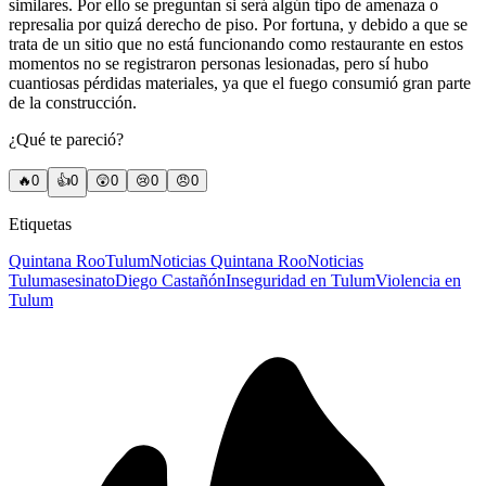
similares. Por ello se preguntan si será algún tipo de amenaza o
represalia por quizá derecho de piso. Por fortuna, y debido a que se
trata de un sitio que no está funcionando como restaurante en estos
momentos no se registraron personas lesionadas, pero sí hubo
cuantiosas pérdidas materiales, ya que el fuego consumió gran parte
de la construcción.
¿Qué te pareció?
🔥
0
👍
0
😲
0
😢
0
😠
0
Etiquetas
Quintana Roo
Tulum
Noticias Quintana Roo
Noticias
Tulum
asesinato
Diego Castañón
Inseguridad en Tulum
Violencia en
Tulum