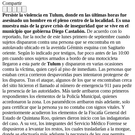
Compartir
Persiste la violencia en Tulum, donde en las últimas horas fue
asesinado un hombre en el pleno centro de la localidad. Es una
muestra más de la grave crisis de inseguridad que se vive en el
municipio que gobierna Diego Castañón.
De acuerdo con lo
reportado, fue la noche de este lunes primero de septiembre cuando
sujetos dispararon contra una persona que se encontraba en un
autolavado ubicado en la avenida Géminis esquina con Sagitario
oriente. Según lo indicado por testigos, fue poco antes de las 10:00
pm cuando unos sujetos armados a bordo de una motocicleta
llegaron a esta parte de
Tulum
y dispararon en varias ocasiones
contra la víctima, quien cayó al piso de inmediato. Las personas que
estaban cerca corrieron despavoridas pues intentaron protegerse de
los disparos. Tras el ataque, algunos de los que se encontraban cerca
del sitio hicieron el llamado al número de emergencia 911 para pedir
la presencia de las autoridades. Más tarde arribaron como primeros
respondientes los elementos de la Policía Municipal, quienes
acordonaron la zona. Los paramédicos arribaron más adelante, solo
para certificar que la persona ya no contaba con signos vitales. Y
posteriormente acudieron los elementos de la Fiscalía General del
Estado de Quintana Roo, quienes dieron inicio con las indagatorias
del caso. A su vez, los integrantes del Servicio Médico Forense se
dispusieron a levantar los restos, los cuales trasladarían a la morgue,
donde se efectuaría más adelante la necropsia de ley que permita