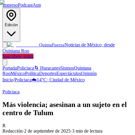
Impreso
Podcast
App
Edición
Noticias de México, desde
Quinta
Fuerza
Quintana Roo
Suscríbete gratis
Portada
Policiaca
🌀 Huracanes
Sismos
Quintana
Roo
México
Política
Deportes
Espectáculos
Opinión
Inicio
/
Policiaca
☁️
14
°C
·
Ciudad de México
Policiaca
Más violencia; asesinan a un sujeto en el
centro de Tulum
R
Redacción
·
2 de septiembre de 2025
·
3
min de lectura