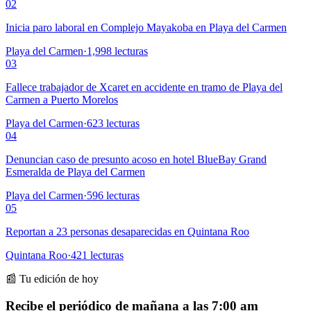
02
Inicia paro laboral en Complejo Mayakoba en Playa del Carmen
Playa del Carmen
·
1,998
lecturas
03
Fallece trabajador de Xcaret en accidente en tramo de Playa del
Carmen a Puerto Morelos
Playa del Carmen
·
623
lecturas
04
Denuncian caso de presunto acoso en hotel BlueBay Grand
Esmeralda de Playa del Carmen
Playa del Carmen
·
596
lecturas
05
Reportan a 23 personas desaparecidas en Quintana Roo
Quintana Roo
·
421
lecturas
📰 Tu edición de hoy
Recibe el periódico de mañana a las 7:00 am