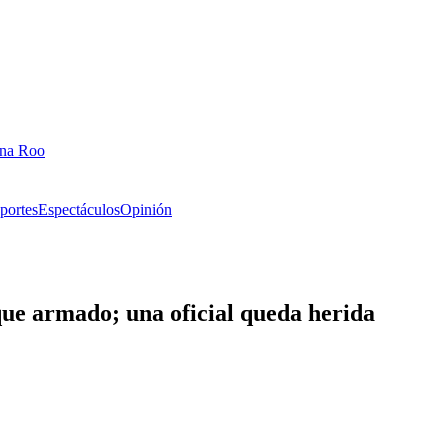
ana Roo
portes
Espectáculos
Opinión
que armado; una oficial queda herida