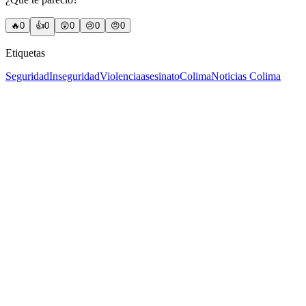
🔥
0
👍
0
😲
0
😢
0
😠
0
Etiquetas
Seguridad
Inseguridad
Violencia
asesinato
Colima
Noticias Colima