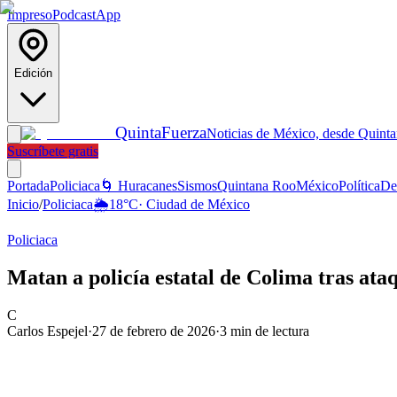
Impreso
Podcast
App
Edición
Quinta
Fuerza
Noticias de México, desde Quint
Suscríbete gratis
Portada
Policiaca
🌀 Huracanes
Sismos
Quintana Roo
México
Política
De
Inicio
/
Policiaca
🌦️
18
°C
·
Ciudad de México
Policiaca
Matan a policía estatal de Colima tras ata
C
Carlos Espejel
·
27 de febrero de 2026
·
3
min de lectura