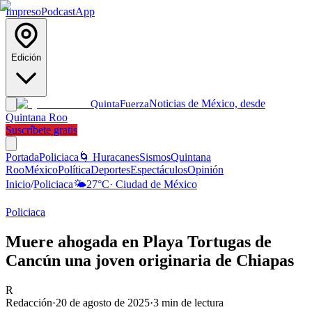
Impreso
Podcast
App
Edición
Noticias de México, desde
Quinta
Fuerza
Quintana Roo
Suscríbete gratis
Portada
Policiaca
🌀 Huracanes
Sismos
Quintana
Roo
México
Política
Deportes
Espectáculos
Opinión
Inicio
/
Policiaca
🌤️
27
°C
·
Ciudad de México
Policiaca
Muere ahogada en Playa Tortugas de
Cancún una joven originaria de Chiapas
R
Redacción
·
20 de agosto de 2025
·
3
min de lectura