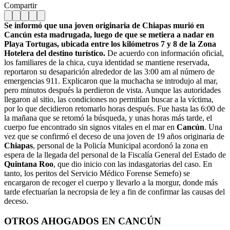
Compartir
Se informó que una joven originaria de Chiapas murió en
Cancún esta madrugada, luego de que se metiera a nadar en
Playa Tortugas, ubicada entre los kilómetros 7 y 8 de la Zona
Hotelera del destino turístico.
De acuerdo con información oficial,
los familiares de la chica, cuya identidad se mantiene reservada,
reportaron su desaparición alrededor de las 3:00 am al número de
emergencias 911. Explicaron que la muchacha se introdujo al mar,
pero minutos después la perdieron de vista.
Aunque las autoridades
llegaron al sitio, las condiciones no permitían buscar a la víctima,
por lo que decidieron retomarlo horas después. Fue hasta las
6:00 de
la mañana que se retomó la búsqueda, y unas horas más tarde, el
cuerpo fue encontrado sin signos vitales en el mar en
Cancún
.
Una
vez que se confirmó el deceso de una joven de 19 años originaria de
Chiapas
, personal de la Policía Municipal acordonó la zona en
espera de la llegada del personal de la Fiscalía General del Estado de
Quintana Roo
, que dio inicio con las indasgatorias del caso. En
tanto, los peritos del Servicio Médico Forense Semefo) se
encargaron de recoger el cuerpo y llevarlo a la morgur, donde más
tarde efectuarían la necropsia de ley a fin de confirmar las causas del
deceso.
OTROS AHOGADOS EN CANCÚN