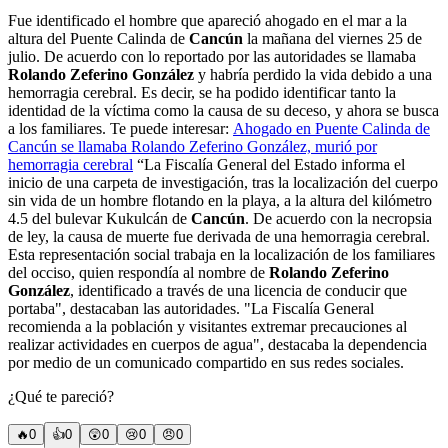
Fue identificado el hombre que apareció ahogado en el mar a la
altura del Puente Calinda de
Cancún
la mañana del viernes 25 de
julio. De acuerdo con lo reportado por las autoridades se llamaba
Rolando Zeferino González
y habría perdido la vida debido a una
hemorragia cerebral. Es decir, se ha podido identificar tanto la
identidad de la víctima como la causa de su deceso, y ahora se busca
a los familiares. Te puede interesar:
Ahogado en Puente Calinda de
Cancún se llamaba Rolando Zeferino González, murió por
hemorragia cerebral
“La Fiscalía General del Estado informa el
inicio de una carpeta de investigación, tras la localización del cuerpo
sin vida de un hombre flotando en la playa, a la altura del kilómetro
4.5 del bulevar Kukulcán de
Cancún
. De acuerdo con la necropsia
de ley, la causa de muerte fue derivada de una hemorragia cerebral.
Esta representación social trabaja en la localización de los familiares
del occiso, quien respondía al nombre de
Rolando Zeferino
González
, identificado a través de una licencia de conducir que
portaba", destacaban las autoridades.
"La Fiscalía General
recomienda a la población y visitantes extremar precauciones al
realizar actividades en cuerpos de agua", destacaba la dependencia
por medio de un comunicado compartido en sus redes sociales.
¿Qué te pareció?
🔥
0
👍
0
😲
0
😢
0
😠
0