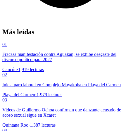
Más leídas
01
Fracasa manifestación contra Aguakan; se exhibe desgaste del
discurso político para 2027
Cancún
·
1,919
lecturas
02
Inicia paro laboral en Complejo Mayakoba en Playa del Carmen
Playa del Carmen
·
1,979
lecturas
03
Videos de Guillermo Ochoa confirman que danzante acusado de
acoso sexual sigue en Xcaret
Quintana Roo
·
1,387
lecturas
04