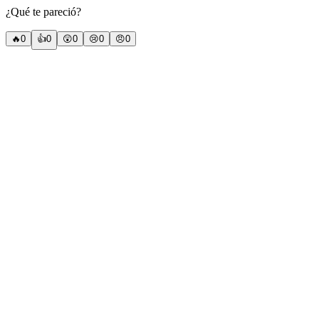
¿Qué te pareció?
🔥
0
👍
0
😲
0
😢
0
😠
0