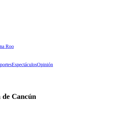
ana Roo
portes
Espectáculos
Opinión
a de Cancún