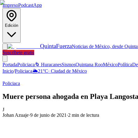
Impreso
Podcast
App
Edición
Quinta
Fuerza
Noticias de México, desde Quint
Suscríbete gratis
Portada
Policiaca
🌀 Huracanes
Sismos
Quintana Roo
México
Política
De
Inicio
/
Policiaca
🌦️
21
°C
·
Ciudad de México
Policiaca
Muere persona ahogada en Playa Langost
J
Johan Azuaje
·
9 de junio de 2021
·
2
min de lectura