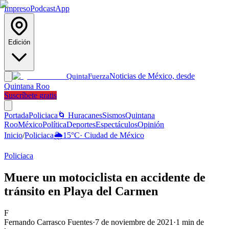
Impreso
Podcast
App
Edición
Noticias de México, desde
Quinta
Fuerza
Quintana Roo
Suscríbete gratis
Portada
Policiaca
🌀 Huracanes
Sismos
Quintana
Roo
México
Política
Deportes
Espectáculos
Opinión
Inicio
/
Policiaca
🌦️
15
°C
·
Ciudad de México
Policiaca
Muere un motociclista en accidente de
tránsito en Playa del Carmen
F
Fernando Carrasco Fuentes
·
7 de noviembre de 2021
·
1
min de