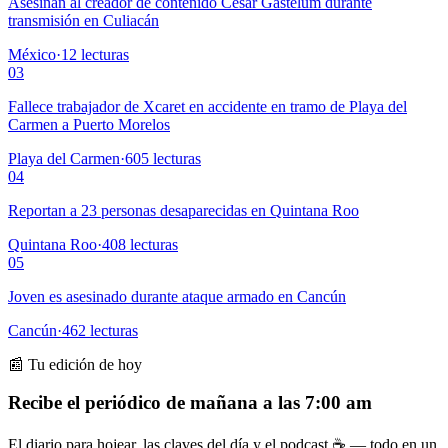
Asesinan al creador de contenido César Gastélum durante
transmisión en Culiacán
México
·
12
lecturas
03
Fallece trabajador de Xcaret en accidente en tramo de Playa del
Carmen a Puerto Morelos
Playa del Carmen
·
605
lecturas
04
Reportan a 23 personas desaparecidas en Quintana Roo
Quintana Roo
·
408
lecturas
05
Joven es asesinado durante ataque armado en Cancún
Cancún
·
462
lecturas
📰 Tu edición de hoy
Recibe el periódico de mañana a las 7:00 am
El diario para hojear, las claves del día y el podcast ☕ — todo en un