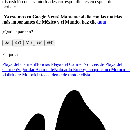
disposición de las autoridades correspondientes en espera del
peritaje.
¡Ya estamos en Google News! Mantente al día con las noticias
más importantes de México y el Mundo, haz clic
aquí
¿Qué te pareció?
🔥
0
👍
0
😲
0
😢
0
😠
0
Etiquetas
Playa del Carmen
Noticias Playa del Carmen
Noticias de Playa del
Carmen
Seguridad
Accidente
Noticaribe
Emergencia
percance
Motociclis
vial
Muere Motociclista
accidente de motociclista