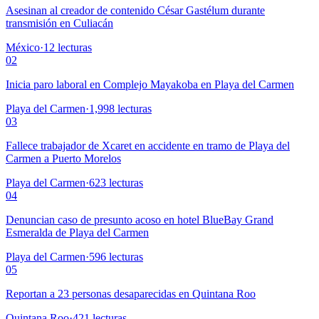
Asesinan al creador de contenido César Gastélum durante
transmisión en Culiacán
México
·
12
lecturas
02
Inicia paro laboral en Complejo Mayakoba en Playa del Carmen
Playa del Carmen
·
1,998
lecturas
03
Fallece trabajador de Xcaret en accidente en tramo de Playa del
Carmen a Puerto Morelos
Playa del Carmen
·
623
lecturas
04
Denuncian caso de presunto acoso en hotel BlueBay Grand
Esmeralda de Playa del Carmen
Playa del Carmen
·
596
lecturas
05
Reportan a 23 personas desaparecidas en Quintana Roo
Quintana Roo
·
421
lecturas