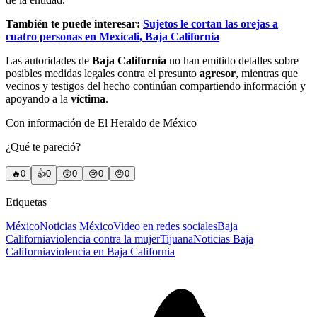
También te puede interesar:
Sujetos le cortan las orejas a
cuatro personas en Mexicali, Baja California
Las autoridades de
Baja California
no han emitido detalles sobre
posibles medidas legales contra el presunto
agresor
, mientras que
vecinos y testigos del hecho continúan compartiendo información y
apoyando a la
víctima
.
Con información de El Heraldo de México
¿Qué te pareció?
🔥
0
👍
0
😲
0
😢
0
😠
0
Etiquetas
México
Noticias México
Video en redes sociales
Baja
California
violencia contra la mujer
Tijuana
Noticias Baja
California
violencia en Baja California