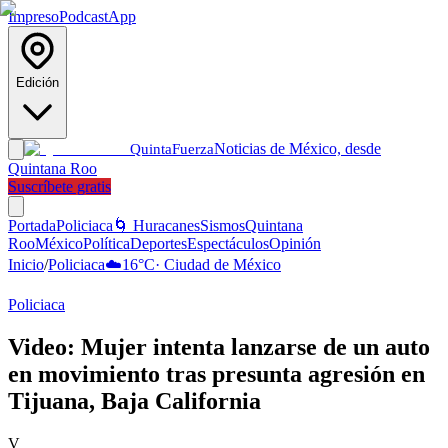
Impreso
Podcast
App
Edición
Noticias de México, desde
Quinta
Fuerza
Quintana Roo
Suscríbete gratis
Portada
Policiaca
🌀 Huracanes
Sismos
Quintana
Roo
México
Política
Deportes
Espectáculos
Opinión
Inicio
/
Policiaca
☁️
16
°C
·
Ciudad de México
Policiaca
Video: Mujer intenta lanzarse de un auto
en movimiento tras presunta agresión en
Tijuana, Baja California
V